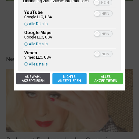
Einbindung zusätzlicher Informationen
Robert Schads „Blickweit“: Linien im Land
YouTube
der Horizonte
Google LLC, USA
ⓘ Alle Details
Google Maps
Google LLC, USA
ⓘ Alle Details
Vimeo
Vimeo LLC, USA
Neueste Veranstaltungseinträge
ⓘ Alle Details
AUSWAHL
NICHTS
ALLES
AKZEPTIEREN
AKZEPTIEREN
AKZEPTIEREN