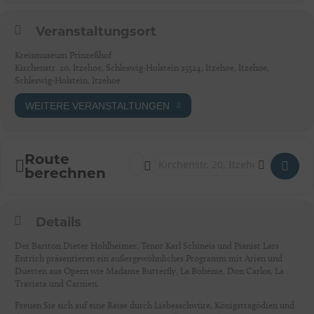
Veranstaltungsort
Kreismuseum Prinzeßhof
Kirchenstr. 20, Itzehoe, Schleswig-Holstein 25524, Itzehoe, Itzehoe,
Schleswig-Holstein, Itzehoe
WEITERE VERANSTALTUNGEN
Route
Address - Itzehoe: Italienische Nacht – Ei
Destination Address - Itzehoe: Italieni
berechnen
Details
Der Bariton Dieter Hohlheimer, Tenor Karl Schineis und Pianist Lars
Entrich präsentieren ein außergewöhnliches Programm mit Arien und
Duetten aus Opern wie Madame Butterfly, La Bohème, Don Carlos, La
Traviata und Carmen.
Freuen Sie sich auf eine Reise durch Liebesschwüre, Königstragödien und