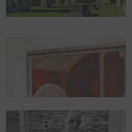
Zwischen Armutsideal und Politik. Der
Zisterzienserorden im Ostseeraum
Dieter Pape. Ein Leben für die Kunst