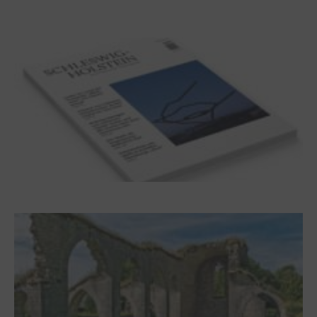
Dichterwettstreit auf Helgoland oder Sieben
Helgas auf der Hummerklippe
Frühjahr 2026 – Editorial