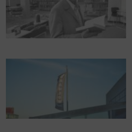
Boy Lornsen zum 30. Todestag. Von
Steinen, Büchern und Himbeersaft
NUKLEUS Kiel