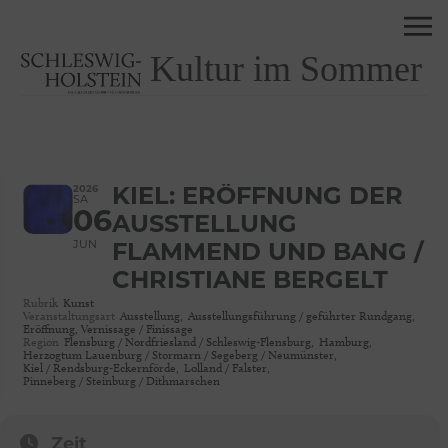
Kultur im Sommer
2026
KIEL: ERÖFFNUNG DER
SA
06
AUSSTELLUNG
JUN
FLAMMEND UND BANG /
CHRISTIANE BERGELT
Rubrik
Kunst
Veranstaltungsart
Ausstellung,
Ausstellungsführung / geführter Rundgang,
Eröffnung, Vernissage / Finissage
Region
Flensburg / Nordfriesland / Schleswig-Flensburg,
Hamburg,
Herzogtum Lauenburg / Stormarn / Segeberg / Neumünster,
Kiel / Rendsburg-Eckernförde,
Lolland / Falster,
Pinneberg / Steinburg / Dithmarschen
Zeit