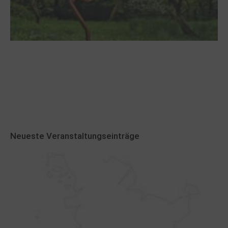
Robert Schads „Blickweit“: Linien im Land
der Horizonte
Neueste Veranstaltungseinträge