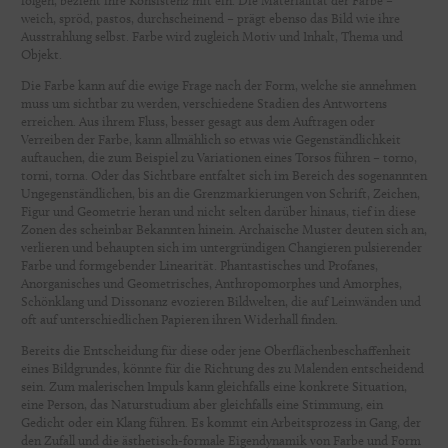
folgen, bezieht ihre Konsistenz mit ein. Die Materialität der Farbe –
weich, spröd, pastos, durchscheinend – prägt ebenso das Bild wie ihre
Ausstrahlung selbst. Farbe wird zugleich Motiv und Inhalt, Thema und
Objekt.
Die Farbe kann auf die ewige Frage nach der Form, welche sie annehmen
muss um sichtbar zu werden, verschiedene Stadien des Antwortens
erreichen. Aus ihrem Fluss, besser gesagt aus dem Auftragen oder
Verreiben der Farbe, kann allmählich so etwas wie Gegenständlichkeit
auftauchen, die zum Beispiel zu Variationen eines Torsos führen – torno,
torni, torna. Oder das Sichtbare entfaltet sich im Bereich des sogenannten
Ungegenständlichen, bis an die Grenzmarkierungen von Schrift, Zeichen,
Figur und Geometrie heran und nicht selten darüber hinaus, tief in diese
Zonen des scheinbar Bekannten hinein. Archaische Muster deuten sich an,
verlieren und behaupten sich im untergründigen Changieren pulsierender
Farbe und formgebender Linearität. Phantastisches und Profanes,
Anorganisches und Geometrisches, Anthropomorphes und Amorphes,
Schönklang und Dissonanz evozieren Bildwelten, die auf Leinwänden und
oft auf unterschiedlichen Papieren ihren Widerhall finden.
Bereits die Entscheidung für diese oder jene Oberflächenbeschaffenheit
eines Bildgrundes, könnte für die Richtung des zu Malenden entscheidend
sein. Zum malerischen Impuls kann gleichfalls eine konkrete Situation,
eine Person, das Naturstudium aber gleichfalls eine Stimmung, ein
Gedicht oder ein Klang führen. Es kommt ein Arbeitsprozess in Gang, der
den Zufall und die ästhetisch-formale Eigendynamik von Farbe und Form