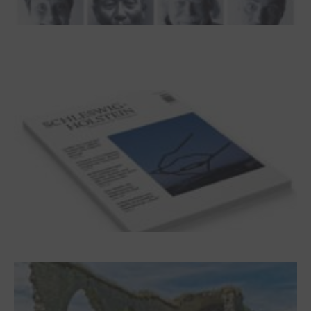
100 Jahre James Krüss. Ein
Dichterwettstreit auf Helgoland oder Sieben
Helgas auf der Hummerklippe
Frühjahr 2026 – Editorial