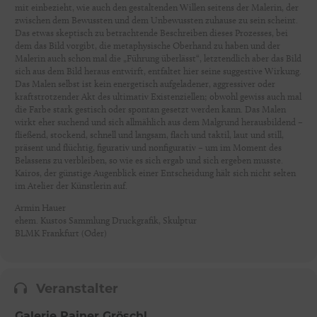
mit einbezieht, wie auch den gestaltenden Willen seitens der Malerin, der
zwischen dem Bewussten und dem Unbewussten zuhause zu sein scheint.
Das etwas skeptisch zu betrachtende Beschreiben dieses Prozesses, bei
dem das Bild vorgibt, die metaphysische Oberhand zu haben und der
Malerin auch schon mal die „Führung überlässt“, letztendlich aber das Bild
sich aus dem Bild heraus entwirft, entfaltet hier seine suggestive Wirkung.
Das Malen selbst ist kein energetisch aufgeladener, aggressiver oder
kraftstrotzender Akt des ultimativ Existenziellen; obwohl gewiss auch mal
die Farbe stark gestisch oder spontan gesetzt werden kann. Das Malen
wirkt eher suchend und sich allmählich aus dem Malgrund herausbildend –
fließend, stockend, schnell und langsam, flach und taktil, laut und still,
präsent und flüchtig, figurativ und nonfigurativ – um im Moment des
Belassens zu verbleiben, so wie es sich ergab und sich ergeben musste.
Kairos, der günstige Augenblick einer Entscheidung hält sich nicht selten
im Atelier der Künstlerin auf.
Armin Hauer
ehem. Kustos Sammlung Druckgrafik, Skulptur
BLMK Frankfurt (Oder)
Veranstalter