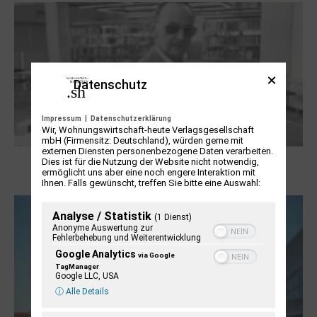
Datenschutz
Impressum
|
Datenschutzerklärung
Wir, Wohnungswirtschaft-heute Verlagsgesellschaft
mbH (Firmensitz: Deutschland), würden gerne mit
externen Diensten personenbezogene Daten verarbeiten.
Boy Lornsen zum 30. Todestag. Von
Dies ist für die Nutzung der Website nicht notwendig,
ermöglicht uns aber eine noch engere Interaktion mit
Steinen, Büchern und Himbeersaft
Ihnen. Falls gewünscht, treffen Sie bitte eine Auswahl:
Analyse / Statistik
(1 Dienst)
Anonyme Auswertung zur
Fehlerbehebung und Weiterentwicklung
Google Analytics
via Google
TagManager
Google LLC, USA
ⓘ Alle Details