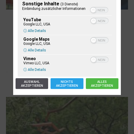
Sonstige Inhalte
(3 Dienste)
Einbindung zusätzlicher Informationen
NUKLEUS Kiel
YouTube
Google LLC, USA
ⓘ Alle Details
Google Maps
Google LLC, USA
ⓘ Alle Details
Vimeo
Vimeo LLC, USA
ⓘ Alle Details
AUSWAHL
NICHTS
ALLES
AKZEPTIEREN
AKZEPTIEREN
AKZEPTIEREN
Letj fröögels