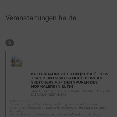
Veranstaltungen heute
KULTURBAHNHOF EUTIN (KUBAH) J.H.W.
TISCHBEIN IM SKIZZENBUCH: URBAN
SKETCHERS AUF DEN SPUREN DES
HOFMALERS IN EUTIN
AUSSTELLUNG MIT VERNISSAGE - ULRIKE PLÖTZ UND
DIE URBAN SKETCHERS
Rubrik
Kunst
Veranstaltungsart
Ausstellung,
Eröffnung, Vernissage / Finissage
Diese Veranstaltung ist …
barrierefrei zugänglich,
Für Kinder geeignet,
kostenlos
Region
Flensburg / Nordfriesland / Schleswig-Flensburg,
Hamburg,