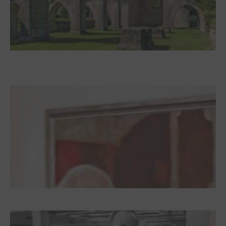
Zwischen Armutsideal und Politik. Der
Zisterzienserorden im Ostseeraum
Dieter Pape. Ein Leben für die Kunst