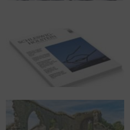
100 Jahre James Krüss. Ein
Dichterwettstreit auf Helgoland oder Sieben
Helgas auf der Hummerklippe
Frühjahr 2026 – Editorial