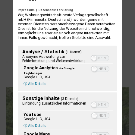
NUKLEUS Kiel
Impressum
|
Datenschutzerklärung
Wir, Wohnungswirtschaft-heute Verlagsgesellschaft
mbH (Firmensitz: Deutschland), würden gerne mit
externen Diensten personenbezogene Daten verarbeiten.
Dies ist für die Nutzung der Website nicht notwendig,
ermöglicht uns aber eine noch engere Interaktion mit
Ihnen. Falls gewünscht, treffen Sie bitte eine Auswahl:
Analyse / Statistik
(1 Dienst)
Anonyme Auswertung zur
Fehlerbehebung und Weiterentwicklung
Google Analytics
via Google
TagManager
Google LLC, USA
Letj fröögels
ⓘ Alle Details
Sonstige Inhalte
(3 Dienste)
Einbindung zusätzlicher Informationen
YouTube
Google LLC, USA
ⓘ Alle Details
Google Maps