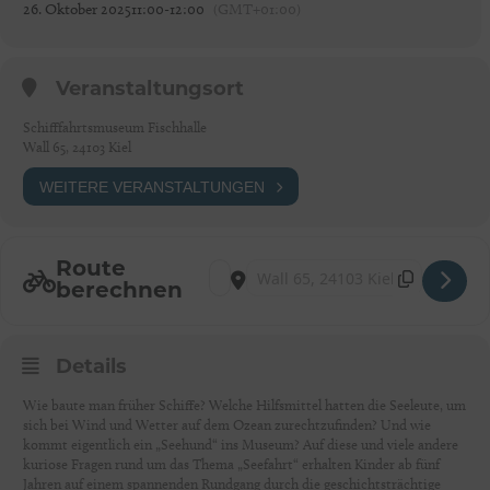
26. Oktober 2025
11:00
-
12:00
(GMT+01:00)
Veranstaltungsort
Schifffahrtsmuseum Fischhalle
Wall 65, 24103 Kiel
WEITERE VERANSTALTUNGEN
Route
Address - Kinderführung: Was macht ein „S
Destination Address - Kinderführung
berechnen
Details
Wie baute man früher Schiffe? Welche Hilfsmittel hatten die Seeleute, um
sich bei Wind und Wetter auf dem Ozean zurechtzufinden? Und wie
kommt eigentlich ein „Seehund“ ins Museum? Auf diese und viele andere
kuriose Fragen rund um das Thema „Seefahrt“ erhalten Kinder ab fünf
Jahren auf einem spannenden Rundgang durch die geschichtsträchtige