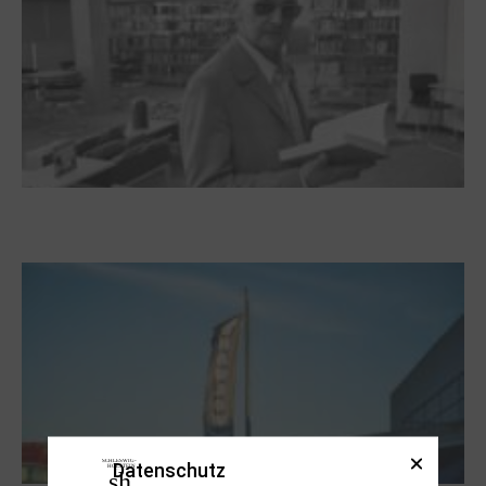
Boy Lornsen zum 30. Todestag. Von
Steinen, Büchern und Himbeersaft
Datenschutz