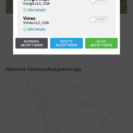
Google LLC, USA
ⓘ Alle Details
Vimeo
Robert Schads „Blickweit“: Linien im Land
Vimeo LLC, USA
der Horizonte
ⓘ Alle Details
AUSWAHL
NICHTS
ALLES
AKZEPTIEREN
AKZEPTIEREN
AKZEPTIEREN
Neueste Veranstaltungseinträge