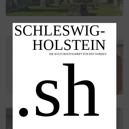
Zwischen Armutsideal und Politik. Der
Zisterzienserorden im Ostseeraum
Dieter Pape. Ein Leben für die Kunst