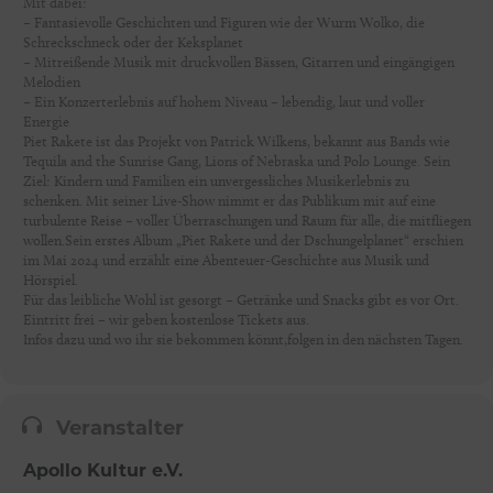
Mit dabei:
– Fantasievolle Geschichten und Figuren wie der Wurm Wolko, die
Schreckschneck oder der Keksplanet
– Mitreißende Musik mit druckvollen Bässen, Gitarren und eingängigen
Melodien
– Ein Konzerterlebnis auf hohem Niveau – lebendig, laut und voller
Energie
Piet Rakete ist das Projekt von Patrick Wilkens, bekannt aus Bands wie
Tequila and the Sunrise Gang, Lions of Nebraska und Polo Lounge. Sein
Ziel: Kindern und Familien ein unvergessliches Musikerlebnis zu
schenken. Mit seiner Live-Show nimmt er das Publikum mit auf eine
turbulente Reise – voller Überraschungen und Raum für alle, die mitfliegen
wollen.Sein erstes Album „Piet Rakete und der Dschungelplanet“ erschien
im Mai 2024 und erzählt eine Abenteuer-Geschichte aus Musik und
Hörspiel.
Für das leibliche Wohl ist gesorgt – Getränke und Snacks gibt es vor Ort.
Eintritt frei – wir geben kostenlose Tickets aus.
Infos dazu und wo ihr sie bekommen könnt,folgen in den nächsten Tagen.
Veranstalter
Apollo Kultur e.V.