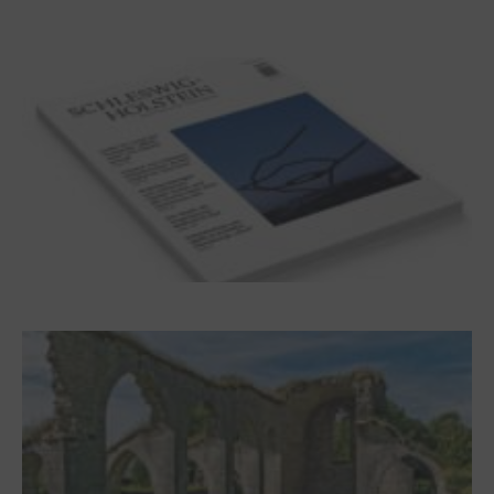
Dichterwettstreit auf Helgoland oder Sieben
Helgas auf der Hummerklippe
Frühjahr 2026 – Editorial