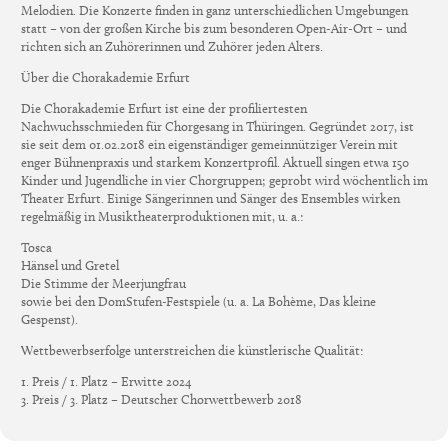
Melodien. Die Konzerte finden in ganz unterschiedlichen Umgebungen
statt – von der großen Kirche bis zum besonderen Open-Air-Ort – und
richten sich an Zuhörerinnen und Zuhörer jeden Alters.
Über die Chorakademie Erfurt
Die Chorakademie Erfurt ist eine der profiliertesten
Nachwuchsschmieden für Chorgesang in Thüringen. Gegründet 2017, ist
sie seit dem 01.02.2018 ein eigenständiger gemeinnütziger Verein mit
enger Bühnenpraxis und starkem Konzertprofil. Aktuell singen etwa 150
Kinder und Jugendliche in vier Chorgruppen; geprobt wird wöchentlich im
Theater Erfurt. Einige Sängerinnen und Sänger des Ensembles wirken
regelmäßig in Musiktheaterproduktionen mit, u. a.:
Tosca
Hänsel und Gretel
Die Stimme der Meerjungfrau
sowie bei den DomStufen-Festspiele (u. a. La Bohème, Das kleine
Gespenst).
Wettbewerbserfolge unterstreichen die künstlerische Qualität:
1. Preis / 1. Platz – Erwitte 2024
3. Preis / 3. Platz – Deutscher Chorwettbewerb 2018