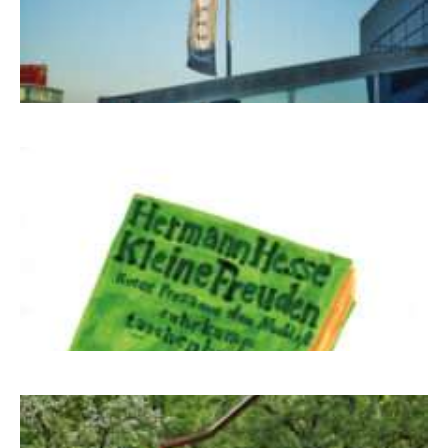
NUKLEUS Kiel
Letj fröögels