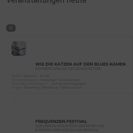
Veranstaltungen heute
WIE DIE KATZEN AUF DEN BLUES KAMEN
KONZERT-LESUNG MIT IGNAZ NETZER
Rubrik
Literatur,
Musik
Veranstaltungsart
(einmalige) Veranstaltung
Diese Veranstaltung ist …
barrierefrei zugänglich
Region
Pinneberg / Steinburg / Dithmarschen
FREQUENZEN-FESTIVAL
SCHLESWIG-HOLSTEINS GRÖSSTES UND K
OSTENLOSES WELTMUSIK-FESTIVAL