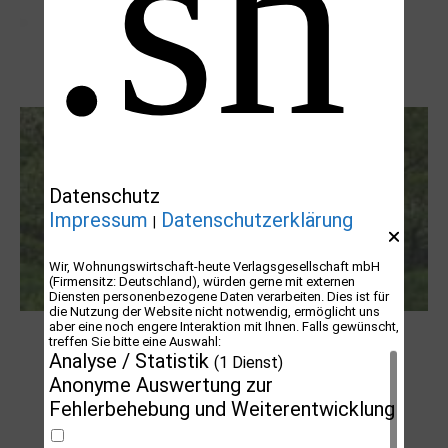
Letj fröögels
Datenschutz
Impressum
Datenschutzerklärung
|
Wir, Wohnungswirtschaft-heute Verlagsgesellschaft mbH
(Firmensitz: Deutschland), würden gerne mit externen
Diensten personenbezogene Daten verarbeiten. Dies ist für
die Nutzung der Website nicht notwendig, ermöglicht uns
aber eine noch engere Interaktion mit Ihnen. Falls gewünscht,
Robert Schads „Blickweit“: Linien im Land
treffen Sie bitte eine Auswahl:
der Horizonte
Analyse / Statistik
(1 Dienst)
Anonyme Auswertung zur
Fehlerbehebung und Weiterentwicklung