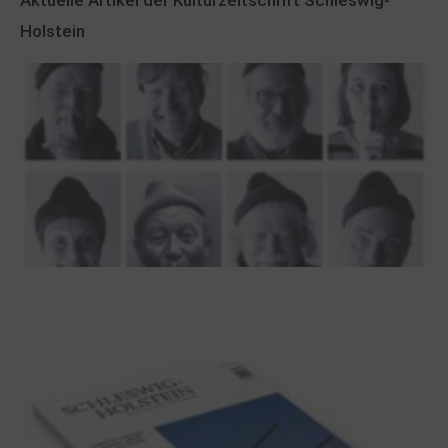
Aktuelle Artikel der Kulturzeitschrift Schleswig-
Holstein
100 Jahre James Krüss. Ein
Dichterwettstreit auf Helgoland oder Sieben
Helgas auf der Hummerklippe