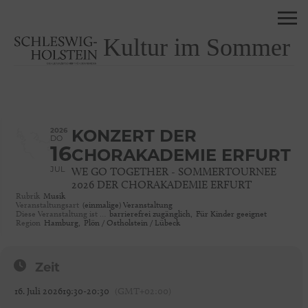
Kultur im Sommer
2026
KONZERT DER
DO
16
CHORAKADEMIE ERFURT
JUL
WE GO TOGETHER - SOMMERTOURNEE
2026 DER CHORAKADEMIE ERFURT
Rubrik
Musik
Veranstaltungsart
(einmalige) Veranstaltung
Diese Veranstaltung ist …
barrierefrei zugänglich,
Für Kinder geeignet
Region
Hamburg,
Plön / Ostholstein / Lübeck
Zeit
16. Juli 2026
19:30
-
20:30
(GMT+02:00)