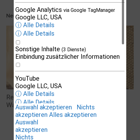
Google Analytics
via Google TagManager
Neueste Veranstaltungseinträge
Google LLC, USA
ⓘ Alle Details
ⓘ Alle Details
Sonstige Inhalte
(3 Dienste)
Einbindung zusätzlicher Informationen
YouTube
Google LLC, USA
ⓘ Alle Details
Reden mit Rockenschaub – Gast: Lilo
ⓘ Alle Details
Wanders, Kult-Diva
Auswahl akzeptieren
Nichts
akzeptieren
Alles akzeptieren
Auswahl
Google Maps
akzeptieren
Google LLC, USA
Nichts