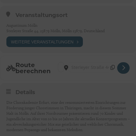
Veranstaltungsort
Augustinum Mölln
Sterleyer Straße 44, 23879 Mölln, Mölln 23879, Deutschland
WEITERE VERANSTALTUNGEN
Route
Address - Konzert der Chorakademie Erfur
Destination Address - Konzert der Ch
berechnen
Details
Die Chorakademie Erfurt, eine der renommiertesten Einrichtungen zur
Förderung junger Chorstimmen in Thüringen, macht in diesem Sommer
Halt in Mölln. Auf ihrer Nordtournee präsentieren rund 70 Kinder und
Jugendliche im Alter von 10 bis 20 Jahren ihr aktuelles Konzertprogramm –
ein abwechslungsreicher Mix aus geistlicher und weltlicher Chormusik,
modernen Popsongs und bekannten Melodien.