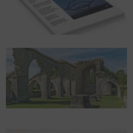
Frühjahr 2026 – Editorial
Zwischen Armutsideal und Politik. Der
Zisterzienserorden im Ostseeraum