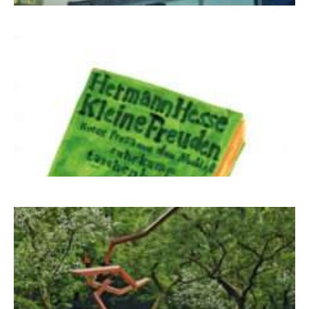
NUKLEUS Kiel
Letj fröögels