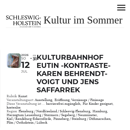
Kultur im Sommer
2026
KULTURBAHNHOF
FR
SO
31
12
EUTIN -KONTRASTE-
JUL
KAREN BEHRENDT-
VOIGT UND JENS
SAFFARREK
Rubrik
Kunst
Veranstaltungsart
Ausstellung,
Eröffnung, Vernissage / Finissage
Diese Veranstaltung ist …
barrierefrei zugänglich,
Für Kinder geeignet,
kostenlos
Region
Flensburg / Nordfriesland / Schleswig-Flensburg,
Hamburg,
Herzogtum Lauenburg / Stormarn / Segeberg / Neumünster,
Kiel / Rendsburg-Eckernförde,
Pinneberg / Steinburg / Dithmarschen,
Plön / Ostholstein / Lübeck