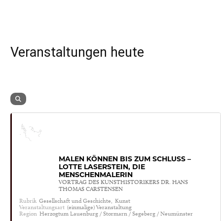
Veranstaltungen heute
MALEN KÖNNEN BIS ZUM SCHLUSS –
LOTTE LASERSTEIN, DIE
MENSCHENMALERIN
VORTRAG DES KUNSTHISTORIKERS DR. HANS
THOMAS CARSTENSEN
Rubrik
Gesellschaft und Geschichte,
Kunst
Veranstaltungsart
(einmalige) Veranstaltung
Region
Herzogtum Lauenburg / Stormarn / Segeberg / Neumünster