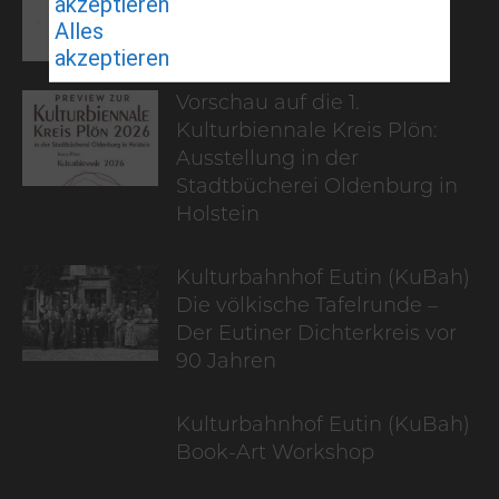
akzeptieren
The Wild, Wild West
ⓘ Alle Details
Alles
akzeptieren
Vimeo
Vorschau auf die 1.
Vimeo LLC, USA
Kulturbiennale Kreis Plön:
ⓘ Alle Details
Ausstellung in der
ⓘ Alle Details
Stadtbücherei Oldenburg in
Holstein
Kulturbahnhof Eutin (KuBah)
Die völkische Tafelrunde –
Der Eutiner Dichterkreis vor
90 Jahren
Kulturbahnhof Eutin (KuBah)
Book-Art Workshop