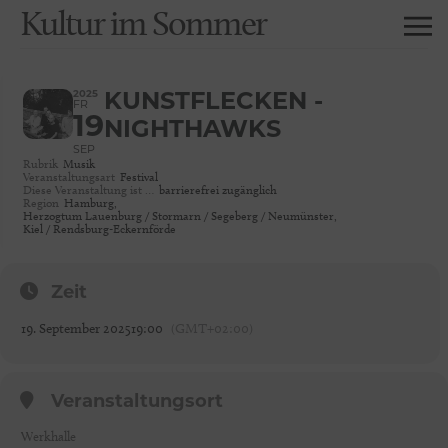
Kultur im Sommer
2025
KUNSTFLECKEN -
FR
19
NIGHTHAWKS
SEP
Rubrik
Musik
Veranstaltungsart
Festival
Diese Veranstaltung ist …
barrierefrei zugänglich
Region
Hamburg,
Herzogtum Lauenburg / Stormarn / Segeberg / Neumünster,
Kiel / Rendsburg-Eckernförde
Zeit
19. September 2025
19:00
(GMT+02:00)
Veranstaltungsort
Werkhalle