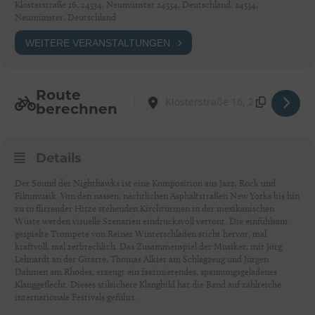
Klosterstraße 16, 24534, Neumünster 24534, Deutschland, 24534,
Neumünster, Deutschland
WEITERE VERANSTALTUNGEN
Route
Address - KUNSTFLECKEN - Nighthawks [
Destination Address - KUNSTFLECKE
berechnen
Details
Der Sound der Nighthawks ist eine Komposition aus Jazz, Rock und
Filmmusik. Von den nassen, nächtlichen Asphaltstraßen New Yorks bis hin
zu in flirrender Hitze stehenden Kirchtürmen in der mexikanischen
Wüste werden visuelle Szenarien eindrucksvoll vertont. Die einfühlsam
gespielte Trompete von Reiner Winterschladen sticht hervor, mal
kraftvoll, mal zerbrechlich. Das Zusammenspiel der Musiker, mit Jörg
Lehnardt an der Gitarre, Thomas Alkier am Schlagzeug und Jürgen
Dahmen am Rhodes, erzeugt ein faszinierendes, spannungsgeladenes
Klanggeflecht. Dieses stilsichere Klangbild hat die Band auf zahlreiche
internationale Festivals geführt.