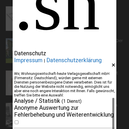
Frühjahr 2026 – Editorial
Zwischen Armutsideal und Politik. Der
Zisterzienserorden im Ostseeraum
Datenschutz
Impressum
Datenschutzerklärung
|
Dieter Pape. Ein Leben für die Kunst
Wir, Wohnungswirtschaft-heute Verlagsgesellschaft mbH
(Firmensitz: Deutschland), würden gerne mit externen
Diensten personenbezogene Daten verarbeiten. Dies ist für
die Nutzung der Website nicht notwendig, ermöglicht uns
aber eine noch engere Interaktion mit Ihnen. Falls gewünscht,
treffen Sie bitte eine Auswahl:
Analyse / Statistik
(1 Dienst)
Boy Lornsen zum 30. Todestag. Von
Anonyme Auswertung zur
Steinen, Büchern und Himbeersaft
Fehlerbehebung und Weiterentwicklung