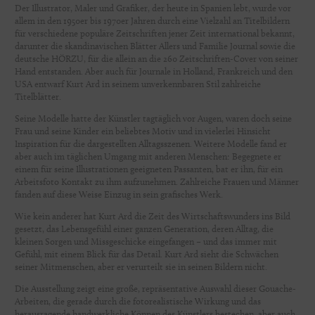
Der Illustrator, Maler und Grafiker, der heute in Spanien lebt, wurde vor
allem in den 1950er bis 1970er Jahren durch eine Vielzahl an Titelbildern
für verschiedene populäre Zeitschriften jener Zeit international bekannt,
darunter die skandinavischen Blätter Allers und Familie Journal sowie die
deutsche HÖRZU, für die allein an die 260 Zeitschriften-Cover von seiner
Hand entstanden. Aber auch für Journale in Holland, Frankreich und den
USA entwarf Kurt Ard in seinem unverkennbaren Stil zahlreiche
Titelblätter.
Seine Modelle hatte der Künstler tagtäglich vor Augen, waren doch seine
Frau und seine Kinder ein beliebtes Motiv und in vielerlei Hinsicht
Inspiration für die dargestellten Alltagsszenen. Weitere Modelle fand er
aber auch im täglichen Umgang mit anderen Menschen: Begegnete er
einem für seine Illustrationen geeigneten Passanten, bat er ihn, für ein
Arbeitsfoto Kontakt zu ihm aufzunehmen. Zahlreiche Frauen und Männer
fanden auf diese Weise Einzug in sein grafisches Werk.
Wie kein anderer hat Kurt Ard die Zeit des Wirtschaftswunders ins Bild
gesetzt, das Lebensgefühl einer ganzen Generation, deren Alltag, die
kleinen Sorgen und Missgeschicke eingefangen – und das immer mit
Gefühl, mit einem Blick für das Detail. Kurt Ard sieht die Schwächen
seiner Mitmenschen, aber er verurteilt sie in seinen Bildern nicht.
Die Ausstellung zeigt eine große, repräsentative Auswahl dieser Gouache-
Arbeiten, die gerade durch die fotorealistische Wirkung und das
herausragende handwerkliche Können des Künstlers bestechen, aber auch