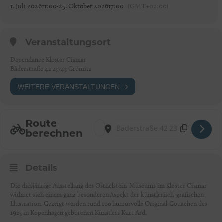
1. Juli 2026
11:00
-
25. Oktober 2026
17:00
(GMT+02:00)
Veranstaltungsort
Dependance Kloster Cismar
Bäderstraße 42 23743 Grömitz
WEITERE VERANSTALTUNGEN
Route
Address - Kurt Ard – Titelbilder der HÖ
Destination Address - Kurt Ard – Tit
berechnen
Details
Die diesjährige Ausstellung des Ostholstein-Museums im Kloster Cismar
widmet sich einem ganz besonderen Aspekt der künstlerisch-grafischen
Illustration. Gezeigt werden rund 100 humorvolle Original-Gouachen des
1925 in Kopenhagen geborenen Künstlers Kurt Ard.