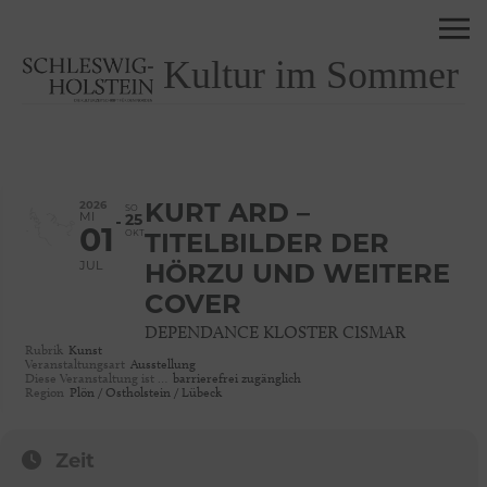
Kultur im Sommer
2026
KURT ARD –
SO
MI
25
01
OKT
TITELBILDER DER
JUL
HÖRZU UND WEITERE
COVER
DEPENDANCE KLOSTER CISMAR
Rubrik
Kunst
Veranstaltungsart
Ausstellung
Diese Veranstaltung ist …
barrierefrei zugänglich
Region
Plön / Ostholstein / Lübeck
Zeit