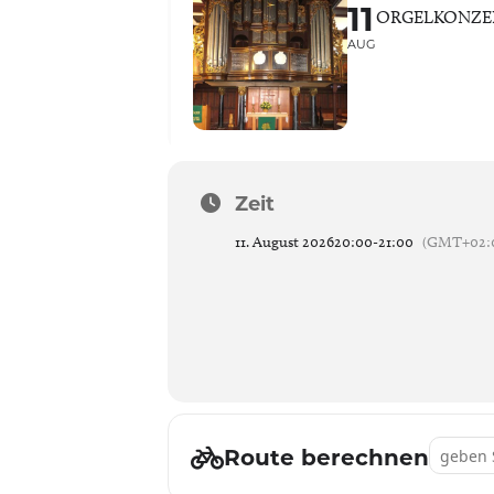
11
ORGELKONZE
AUG
Zeit
11. August 2026
20:00
-
21:00
(GMT+02:
Address 
Route berechnen