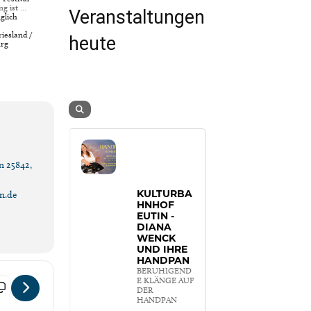
ng ist …
Veranstaltungen
glich
iesland /
heute
urg
n 25842,
KULTURBA
n.de
HNHOF
EUTIN -
DIANA
WENCK
UND IHRE
HANDPAN
BERUHIGEND
E KLÄNGE AUF
ner Orgelsommer [AZWzqe7eg]
DER
HANDPAN