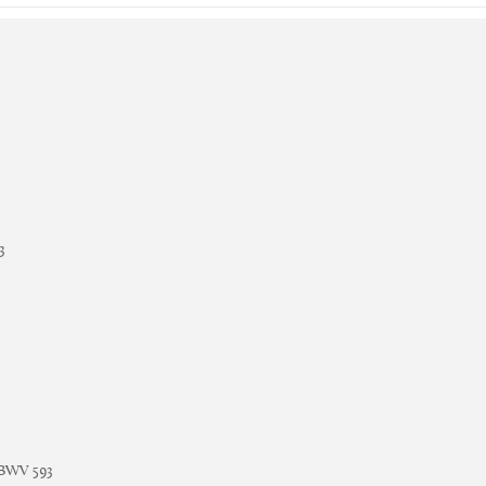
3
 BWV 593