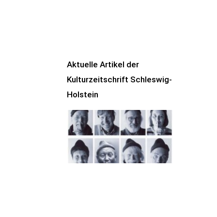
Aktuelle Artikel der
Kulturzeitschrift Schleswig-
Holstein
100 Jahre James
Krüss. Ein
Dichterwettstreit auf
Helgoland oder Sieben