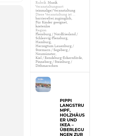
Rubrik
Musik
Veranstaltungsart
(einmalige) Veranstaltung
Diese Veranstaltung ist …
barrierefrei zugänglich,
Für Kinder geeignet,
kostenlos
Region
Flensburg / Nordfriesland /
Schleswig-Flensburg,
Hamburg,
Herzogtum Lauenburg /
Stormarn / Segeberg /
Neumünster,
Kiel / Rendsburg-Eckernförde,
Pinneberg / Steinburg /
Dithmarschen
PIPPI
LANGSTRU
MPF,
HOLZHÄUS
ER UND
IKEA –
ÜBERLEGU
NGEN ZUR