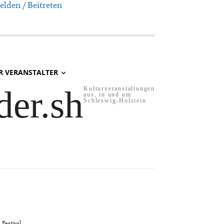
lden / Beitreten
R VERANSTALTER
der.sh
Kulturveranstaltungen
aus, in und um
Schleswig-Holstein
Festival