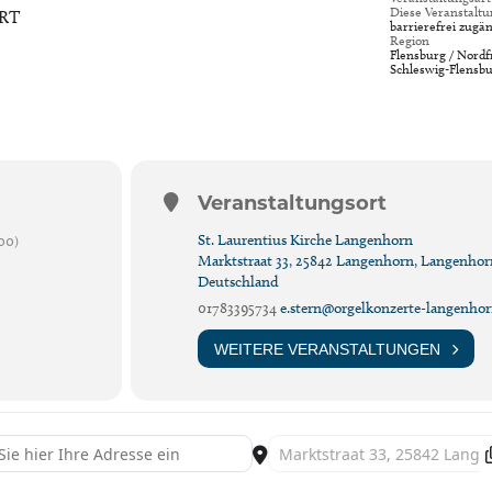
Diese Veranstaltu
RT
barrierefrei zugän
Region
Flensburg / Nordfr
Schleswig-Flensb
Veranstaltungsort
St. Laurentius Kirche Langenhorn
00)
Marktstraat 33, 25842 Langenhorn, Langenhor
Deutschland
01783395734
e.stern@orgelkonzerte-langenhor
WEITERE VERANSTALTUNGEN
- Langenhorner Orgelsommer [lbowDZCMH]
Destination Address - Langenhor