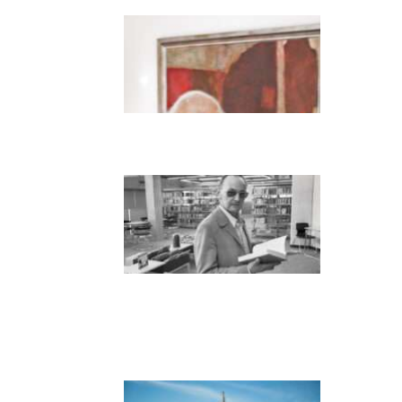
Dieter Pape. Ein Leben
für die Kunst
Boy Lornsen zum 30.
Todestag. Von Steinen,
Büchern und
Himbeersaft