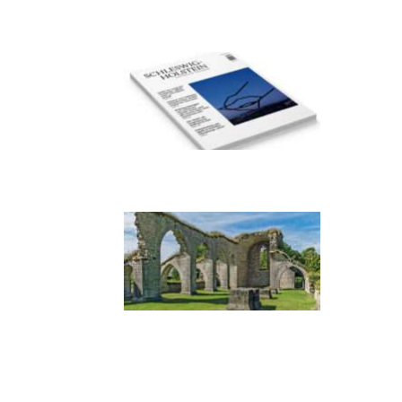
Helgas auf der
Hummerklippe
Frühjahr 2026 –
Editorial
Zwischen Armutsideal
und Politik. Der
Zisterzienserorden im
Ostseeraum