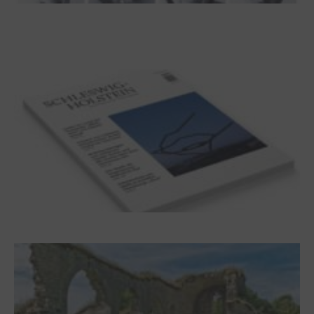
100 Jahre James Krüss. Ein
Dichterwettstreit auf Helgoland oder Sieben
Helgas auf der Hummerklippe
Frühjahr 2026 – Editorial