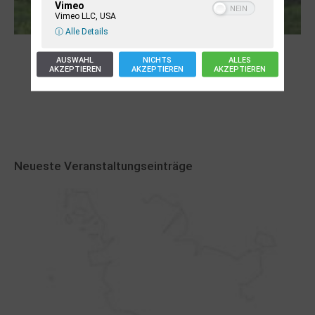
Vimeo
Vimeo LLC, USA
ⓘ Alle Details
Robert Schads „Blickweit“: Linien im Land
AUSWAHL
NICHTS
ALLES
der Horizonte
AKZEPTIEREN
AKZEPTIEREN
AKZEPTIEREN
Neueste Veranstaltungseinträge