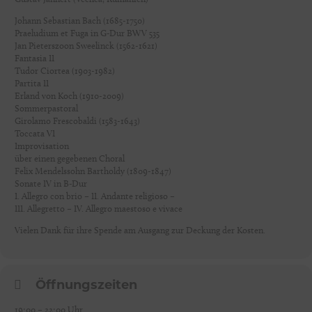
Johann Sebastian Bach (1685-1750)
Praeludium et Fuga in G-Dur BWV 535
Jan Pieterszoon Sweelinck (1562-1621)
Fantasia II
Tudor Ciortea (1903-1982)
Partita II
Erland von Koch (1910-2009)
Sommerpastoral
Girolamo Frescobaldi (1583-1643)
Toccata VI
Improvisation
über einen gegebenen Choral
Felix Mendelssohn Bartholdy (1809-1847)
Sonate IV in B-Dur
I. Allegro con brio – II. Andante religioso –
III. Allegretto – IV. Allegro maestoso e vivace
Vielen Dank für ihre Spende am Ausgang zur Deckung der Kosten.
Öffnungszeiten
19:00 – 22:00 Uhr