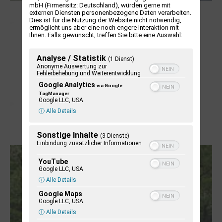
mbH (Firmensitz: Deutschland), würden gerne mit
NUKLEUS Kiel
externen Diensten personenbezogene Daten verarbeiten.
Dies ist für die Nutzung der Website nicht notwendig,
ermöglicht uns aber eine noch engere Interaktion mit
Ihnen. Falls gewünscht, treffen Sie bitte eine Auswahl:
Analyse / Statistik
(1 Dienst)
Anonyme Auswertung zur
Fehlerbehebung und Weiterentwicklung
Google Analytics
via Google
TagManager
Google LLC, USA
ⓘ Alle Details
Letj fröögels
Sonstige Inhalte
(3 Dienste)
Einbindung zusätzlicher Informationen
YouTube
Google LLC, USA
ⓘ Alle Details
Google Maps
Google LLC, USA
ⓘ Alle Details