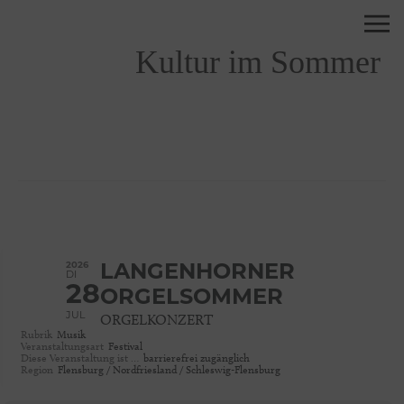
Kultur im Sommer
2026
LANGENHORNER
DI
28
ORGELSOMMER
JUL
ORGELKONZERT
Rubrik
Musik
Veranstaltungsart
Festival
Diese Veranstaltung ist …
barrierefrei zugänglich
Region
Flensburg / Nordfriesland / Schleswig-Flensburg