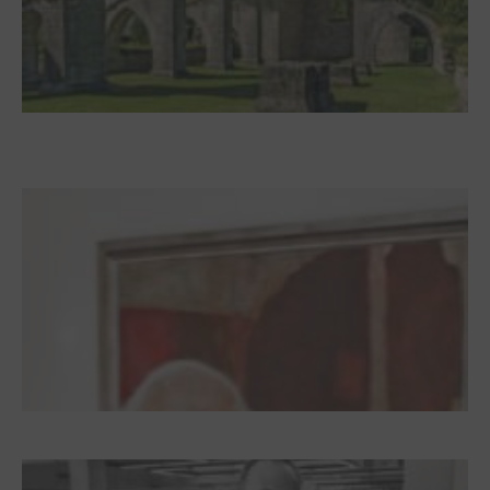
Zwischen Armutsideal und Politik. Der
Zisterzienserorden im Ostseeraum
Dieter Pape. Ein Leben für die Kunst