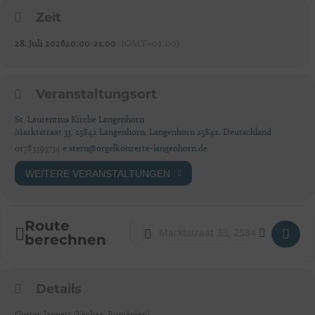
Zeit
28. Juli 2026
20:00
-
21:00
(GMT+02:00)
Veranstaltungsort
St. Laurentius Kirche Langenhorn
Marktstraat 33, 25842 Langenhorn, Langenhorn 25842, Deutschland
01783395734
e.stern@orgelkonzerte-langenhorn.de
WEITERE VERANSTALTUNGEN
Route
Address - Langenhorner Orgelsommer [R8
Destination Address - Langenhorner 
berechnen
Details
Gustav Jannert (Vechea, Rumänien)