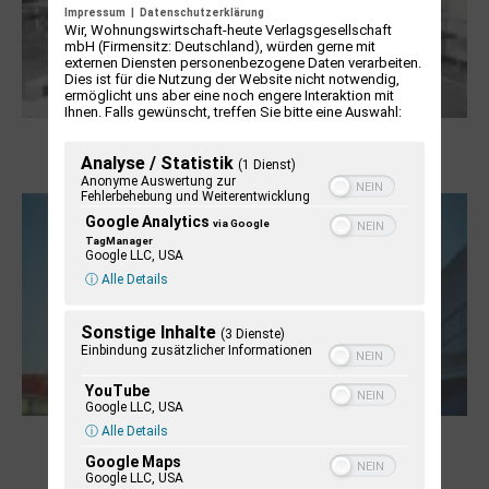
Impressum
|
Datenschutzerklärung
Wir, Wohnungswirtschaft-heute Verlagsgesellschaft
mbH (Firmensitz: Deutschland), würden gerne mit
externen Diensten personenbezogene Daten verarbeiten.
Dies ist für die Nutzung der Website nicht notwendig,
ermöglicht uns aber eine noch engere Interaktion mit
Ihnen. Falls gewünscht, treffen Sie bitte eine Auswahl:
Boy Lornsen zum 30. Todestag. Von
Analyse / Statistik
(1 Dienst)
Steinen, Büchern und Himbeersaft
Anonyme Auswertung zur
Fehlerbehebung und Weiterentwicklung
Google Analytics
via Google
TagManager
Google LLC, USA
ⓘ Alle Details
Sonstige Inhalte
(3 Dienste)
Einbindung zusätzlicher Informationen
YouTube
Google LLC, USA
ⓘ Alle Details
NUKLEUS Kiel
Google Maps
Google LLC, USA