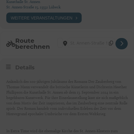
Kunsthalle St. Annen
St. Annen-Straße 15, 23552 Lübeck
WEITERE VERANSTALTUNGEN
Route
Address - Lübeck: Extra Time [H9xP5FOVO
Destination Address - Lübeck: Extra
berechnen
Details
Anlässlich des 100-jährigen Jubiläums des Romans Der Zauberberg von
Thomas Mann verwandelt die britische Künstlerin und Dichterin Heather
Phillipson die Kunsthalle St. Annen ab dem 13. September 2024 in ein
begehbares Kunstwerk. Für ihre Einzelausstellung lässt sie sich maßgeblich
von dem Motiv der Zeit inspirieren, das im Zauberberg eine zentrale Rolle
spielt. Der Roman handelt vom individuellen Erleben der Zeit vor dem
Hintergrund epochaler Umbrüche vor dem Ersten Weltkrieg.
In Extra Time wird die ehemalige Kirche des St. Annen-Klosters zum