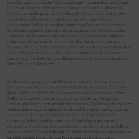
Portal für unterschiedliche Vorstellungen und Visionen über die Zukunft.
Die Hauptakteure der künstlerischen Inszenierung sind krähenartige
Charaktere, die die gesamte Ausstellungsfläche bevölkern. Krähen gelten
als eine der intelligentesten Vogelarten. Ihr geheimnisvoller und
prophetischer Ruf hat sie darüber hinaus zum Gegenstand zahlreicher
Mythen und Legenden gemacht, oft erscheinen sie als Vorboten großer
Umbrüche. In der Ausstellung kommen sie in Massenversammlungen
zusammen, schwärmen aus, beobachten, beraten, protestieren und
träumen. „Wie der Titel Extra Time andeutet, reicht die Ausstellung über
unsere Zeiterfahrung hinaus. Die Krähen fungieren als Mittler zwischen
unserer Zeit, überlieferten Vorstellungen und der Imagination möglicher
Zukünfte“, so die Künstlerin.
Die Krähen sind zugleich eine Referenz an die Stadt Lübeck, die neben
Thomas Manns Roman eine weitere wichtige Inspirationsquelle für die
Künstlerin bildet. Wie für ihre Arbeitsweise charakteristisch, ist Heather
Phillipson in die Stadt eingetaucht und hat ihre Bilder, Geräusche,
Gerüche und Geschichten auf sich wirken lassen. Die Krähen, die vor allem
in den frühen Morgenstunden die Stadt und ihre Spiel- und Sportplätze
bevölkern, motivierten die Künstlerin dazu, diese geheimnisvolle
Stimmung in detailreich komponierte Raumcollagen und surreale
Szenerien zu überführen. Die Besuchenden wandeln in der Kunsthalle St.
Annen durch mit Orangen übersäte Fußballfelder, zwischen umgedeuteten
mittelalterlichen Kruzifixen und Protestcamps, gleichsam durch