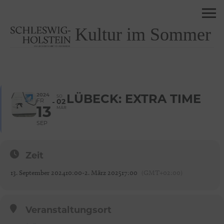
Kultur im Sommer
2024
LÜBECK: EXTRA TIME
SO
FR
02
13
MÄR
SEP
Zeit
13. September 2024
10:00
-
2. März 2025
17:00
(GMT+02:00)
Veranstaltungsort