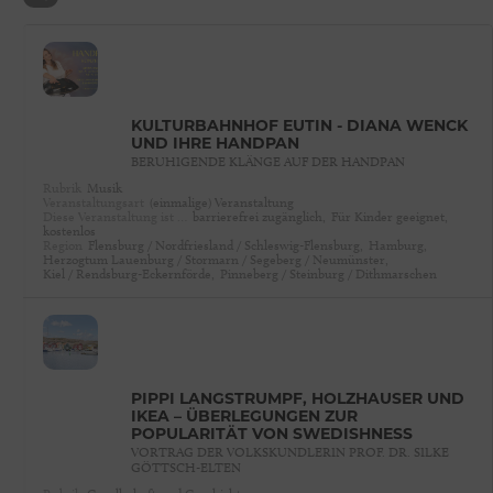
KULTURBAHNHOF EUTIN - DIANA WENCK
UND IHRE HANDPAN
BERUHIGENDE KLÄNGE AUF DER HANDPAN
Rubrik
Musik
Veranstaltungsart
(einmalige) Veranstaltung
Diese Veranstaltung ist …
barrierefrei zugänglich,
Für Kinder geeignet,
kostenlos
Region
Flensburg / Nordfriesland / Schleswig-Flensburg,
Hamburg,
Herzogtum Lauenburg / Stormarn / Segeberg / Neumünster,
Kiel / Rendsburg-Eckernförde,
Pinneberg / Steinburg / Dithmarschen
PIPPI LANGSTRUMPF, HOLZHÄUSER UND
IKEA – ÜBERLEGUNGEN ZUR
POPULARITÄT VON SWEDISHNESS
VORTRAG DER VOLKSKUNDLERIN PROF. DR. SILKE
GÖTTSCH-ELTEN