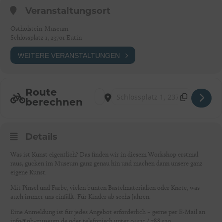
Veranstaltungsort
Ostholstein-Museum
Schlossplatz 1, 23701 Eutin
WEITERE VERANSTALTUNGEN
Route
Address - Mach mal Kunst! [er6rfzpw2]
Destination Address - Mach mal Kuns
berechnen
Details
Was ist Kunst eigentlich? Das finden wir in diesem Workshop erstmal
raus, gucken im Museum ganz genau hin und machen dann unsere ganz
eigene Kunst.
Mit Pinsel und Farbe, vielen bunten Bastelmaterialien oder Knete, was
auch immer uns einfällt. Für Kinder ab sechs Jahren.
Eine Anmeldung ist für jedes Angebot erforderlich – gerne per E-Mail an
info@oh-museum.de oder telefonisch unter 04521 / 788 520.