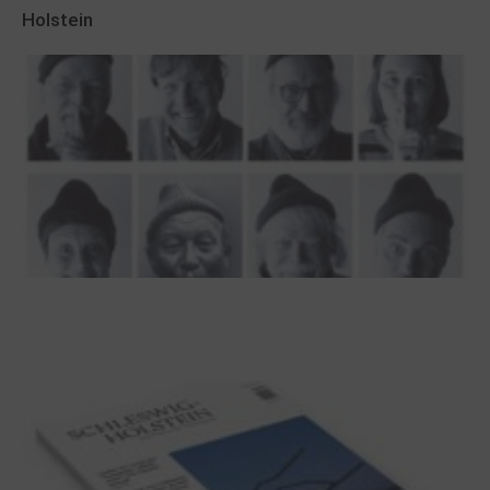
Holstein
100 Jahre James Krüss. Ein
Dichterwettstreit auf Helgoland oder Sieben
Helgas auf der Hummerklippe