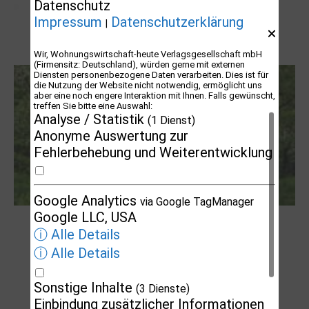
Datenschutz
Impressum
Datenschutzerklärung
|
Letj fröögels
Wir, Wohnungswirtschaft-heute Verlagsgesellschaft mbH
(Firmensitz: Deutschland), würden gerne mit externen
Diensten personenbezogene Daten verarbeiten. Dies ist für
die Nutzung der Website nicht notwendig, ermöglicht uns
aber eine noch engere Interaktion mit Ihnen. Falls gewünscht,
treffen Sie bitte eine Auswahl:
Analyse / Statistik
(1 Dienst)
Anonyme Auswertung zur
Fehlerbehebung und Weiterentwicklung
Google Analytics
via Google TagManager
Google LLC, USA
Robert Schads „Blickweit“: Linien im Land
ⓘ Alle Details
der Horizonte
ⓘ Alle Details
Sonstige Inhalte
(3 Dienste)
Einbindung zusätzlicher Informationen