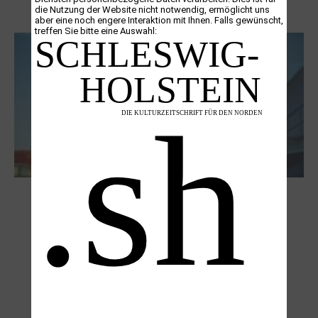
Boy Lornsen zum 30. Todestag. Von
die Nutzung der Website nicht notwendig, ermöglicht uns
Steinen, Büchern und Himbeersaft
aber eine noch engere Interaktion mit Ihnen. Falls gewünscht,
treffen Sie bitte eine Auswahl:
NUKLEUS Kiel