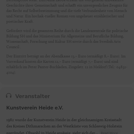
Geschichte ihrer Gemeinschaft und schafft ein unvergessliches Zeugnis für
das Recht auf Selbstbestimmung und die tiefe Verbundenheit von Mensch
und Natur. Ein hochak-tueller Roman von ungeheuer erzählerischer und
poetischer Kraft.
Gefördert wird die gesamten Reihe durch die Landeszentrale für politische
Bildung SH und das Ministerium für Allgemeine und Berufliche Bildung,
Wissenschaft, Forschung und Kultur SH sowie durch das Swedish Arts
Council .
Der Eintritt beträgt an der Abendkasse 13,– Euro (ermäßigt 8,– Euro). Im
Vorverkauf kosten die Karten 12,– Euro (ermäßigt 7,– Euro) und sind
erhältlich im Peter Panter-Buchladen, Zingelstr. 12 in Meldorf (Tel.: 04832-
4104).
Veranstalter
Kunstverein Heide e.V.
1982 wurde der Kunstverein Heide in der gleichnamigen Kreisstadt
des Kreises Dithmarschen an der Westküste von Schleswig-Holstein
gegründet. Obwohl in Heide ansässig, sieht sich der...
Read More.