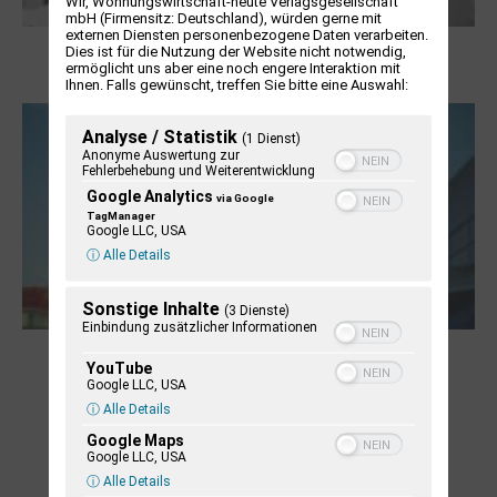
Wir, Wohnungswirtschaft-heute Verlagsgesellschaft
mbH (Firmensitz: Deutschland), würden gerne mit
externen Diensten personenbezogene Daten verarbeiten.
Boy Lornsen zum 30. Todestag. Von
Dies ist für die Nutzung der Website nicht notwendig,
ermöglicht uns aber eine noch engere Interaktion mit
Steinen, Büchern und Himbeersaft
Ihnen. Falls gewünscht, treffen Sie bitte eine Auswahl:
Analyse / Statistik
(1 Dienst)
Anonyme Auswertung zur
Fehlerbehebung und Weiterentwicklung
Google Analytics
via Google
TagManager
Google LLC, USA
ⓘ Alle Details
Sonstige Inhalte
(3 Dienste)
Einbindung zusätzlicher Informationen
NUKLEUS Kiel
YouTube
Google LLC, USA
ⓘ Alle Details
Google Maps
Google LLC, USA
ⓘ Alle Details