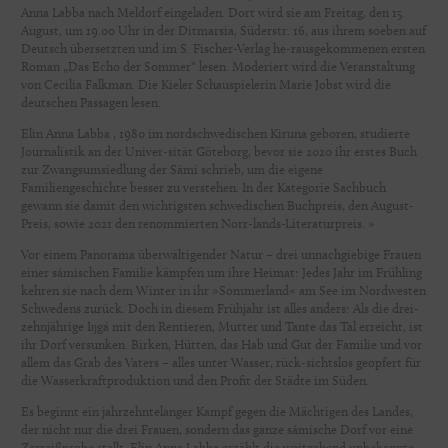
Anna Labba nach Meldorf eingeladen. Dort wird sie am Freitag, den 15.
August, um 19.00 Uhr in der Ditmarsia, Süderstr. 16, aus ihrem soeben auf
Deutsch übersetzten und im S. Fischer-Verlag he-rausgekommenen ersten
Roman „Das Echo der Sommer“ lesen. Moderiert wird die Veranstaltung
von Cecilia Falkman. Die Kieler Schauspielerin Marie Jobst wird die
deutschen Passagen lesen.
Elin Anna Labba , 1980 im nordschwedischen Kiruna geboren, studierte
Journalistik an der Univer-sität Göteborg, bevor sie 2020 ihr erstes Buch
zur Zwangsumsiedlung der Sámi schrieb, um die eigene
Familiengeschichte besser zu verstehen. In der Kategorie Sachbuch
gewann sie damit den wichtigsten schwedischen Buchpreis, den August-
Preis, sowie 2021 den renommierten Norr-lands-Literaturpreis. »
Vor einem Panorama überwältigender Natur – drei unnachgiebige Frauen
einer sámischen Familie kämpfen um ihre Heimat: Jedes Jahr im Frühling
kehren sie nach dem Winter in ihr »Sommerland« am See im Nordwesten
Schwedens zurück. Doch in diesem Frühjahr ist alles anders: Als die drei-
zehnjährige Iŋgá mit den Rentieren, Mutter und Tante das Tal erreicht, ist
ihr Dorf versunken. Birken, Hütten, das Hab und Gut der Familie und vor
allem das Grab des Vaters – alles unter Wasser, rück-sichtslos geopfert für
die Wasserkraftproduktion und den Profit der Städte im Süden.
Es beginnt ein jahrzehntelanger Kampf gegen die Mächtigen des Landes,
der nicht nur die drei Frauen, sondern das ganze sámische Dorf vor eine
Zerreißprobe stellt. Elin Anna Labba erzählt die weitgehend unbekannte