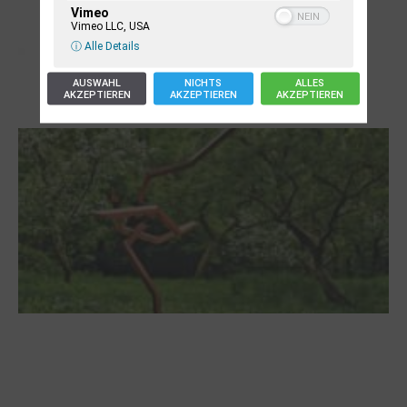
Vimeo
Vimeo LLC, USA
ⓘ Alle Details
AUSWAHL
NICHTS
ALLES
AKZEPTIEREN
AKZEPTIEREN
AKZEPTIEREN
Letj fröögels
Robert Schads „Blickweit“: Linien im Land
der Horizonte