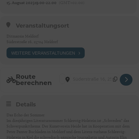
15. August 2025
19:00
-
22:00
(GMT+02:00)
Veranstaltungsort
Ditmarsia Meldorf
Süderstraße 16, 25704 Meldorf
WEITERE VERANSTALTUNGEN
Route
Address - Meldorf: Literatursommer-Lesung
Destination Address - Meldorf: Lite
berechnen
Details
Das Echo der Sommer
Im diesjährigen Literatursommer Schleswig-Holstein ist „Schweden“ das
Schwerpunktthema. Der Kunstverein Heide hat in Kooperation mit dem
Peter Panter Buchladen in Meldorf und dem Litera-turhaus Schleswig-
Holstein in Kiel die schwedisch-sámische Journalistin und Autorin Elin