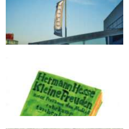
NUKLEUS Kiel
Letj fröögels