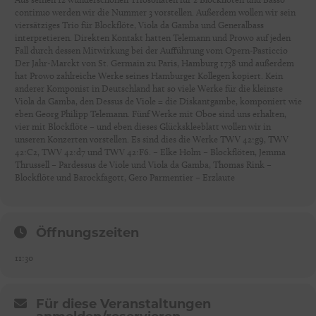
continuo werden wir die Nummer 3 vorstellen. Außerdem wollen wir sein
viersätziges Trio für Blockflöte, Viola da Gamba und Generalbass
interpretieren. Direkten Kontakt hatten Telemann und Prowo auf jeden
Fall durch dessen Mitwirkung bei der Aufführung vom Opern-Pasticcio
Der Jahr-Marckt von St. Germain zu Paris, Hamburg 1738 und außerdem
hat Prowo zahlreiche Werke seines Hamburger Kollegen kopiert. Kein
anderer Komponist in Deutschland hat so viele Werke für die kleinste
Viola da Gamba, den Dessus de Viole = die Diskantgambe, komponiert wie
eben Georg Philipp Telemann. Fünf Werke mit Oboe sind uns erhalten,
vier mit Blockflöte – und eben dieses Glückskleeblatt wollen wir in
unseren Konzerten vorstellen. Es sind dies die Werke TWV 42:g9, TWV
42:C2, TWV 42:d7 und TWV 42:F6. – Elke Holm – Blockflöten, Jemma
Thrussell – Pardessus de Viole und Viola da Gamba, Thomas Rink –
Blockflöte und Barockfagott, Gero Parmentier – Erzlaute
Öffnungszeiten
11:30
Für diese Veranstaltungen