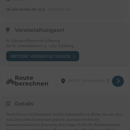
26. Juli 2026
12:00
-
13:15
(GMT+02:00)
Veranstaltungsort
St. Johannis-Kloster vor Schleswig
Am St. Johanniskloster 14, 24837 Schleswig
WEITERE VERANSTALTUNGEN
Route
Address - SCHLESWIG: DÄNISCH-DEUT
Destination Address - SCHLESWI
berechnen
Details
Pierre Prowo war Komponist und Kirchenmusiker in Altona, das seit 1640
zum Dänischen Gesamtstaat gehörte. In seinen Werken für
kammermusikalische Besetzung überwiegen Werke für Blasinstrumente.
Aus seinen 12 wunderschönen Triosonaten für 2 Blockflöten und Basso