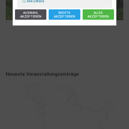
ⓘ Alle Details
AUSWAHL
NICHTS
ALLES
AKZEPTIEREN
AKZEPTIEREN
AKZEPTIEREN
Robert Schads „Blickweit“: Linien im Land
der Horizonte
Neueste Veranstaltungseinträge