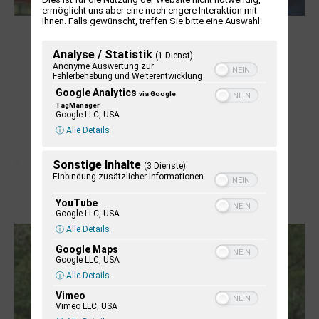
ermöglicht uns aber eine noch engere Interaktion mit
Ihnen. Falls gewünscht, treffen Sie bitte eine Auswahl:
NUKLEUS Kiel
Analyse / Statistik
(1 Dienst)
Anonyme Auswertung zur
Fehlerbehebung und Weiterentwicklung
Google Analytics
via Google
TagManager
Google LLC, USA
ⓘ Alle Details
Sonstige Inhalte
(3 Dienste)
Einbindung zusätzlicher Informationen
YouTube
Letj fröögels
Google LLC, USA
ⓘ Alle Details
Google Maps
Google LLC, USA
ⓘ Alle Details
Vimeo
Vimeo LLC, USA