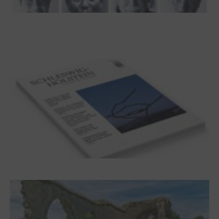
100 Jahre James Krüss. Ein
Dichterwettstreit auf Helgoland oder Sieben
Helgas auf der Hummerklippe
Frühjahr 2026 – Editorial