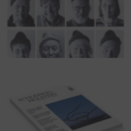
100 Jahre James Krüss. Ein
Dichterwettstreit auf Helgoland oder Sieben
Helgas auf der Hummerklippe