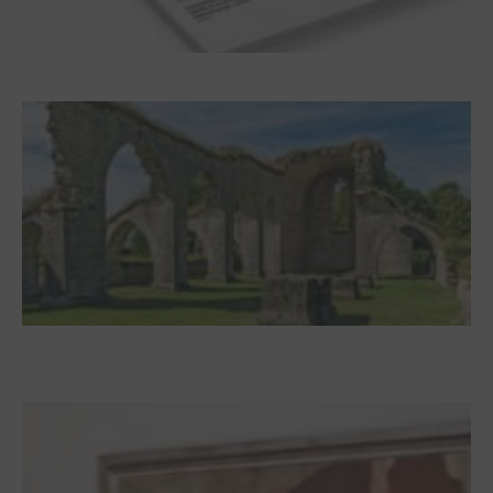
Frühjahr 2026 – Editorial
Zwischen Armutsideal und Politik. Der
Zisterzienserorden im Ostseeraum