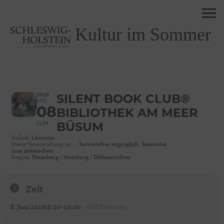
Kultur im Sommer
2026
SILENT BOOK CLUB®
MO
08
BIBLIOTHEK AM MEER
JUN
BÜSUM
Rubrik
Literatur
Diese Veranstaltung ist …
barrierefrei zugänglich,
kostenlos,
zum mitmachen
Region
Pinneberg / Steinburg / Dithmarschen
Zeit
8. Juni 2026
18:00
-
20:00
(GMT+02:00)