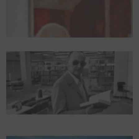
Dieter Pape. Ein Leben für die Kunst
Boy Lornsen zum 30. Todestag. Von
Steinen, Büchern und Himbeersaft