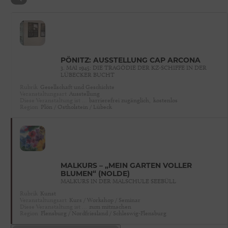
PÖNITZ: AUSSTELLUNG CAP ARCONA
3. MAI 1945: DIE TRAGÖDIE DER KZ-SCHIFFE IN DER
LÜBECKER BUCHT
Rubrik
Gesellschaft und Geschichte
Veranstaltungsart
Ausstellung
Diese Veranstaltung ist …
barrierefrei zugänglich,
kostenlos
Region
Plön / Ostholstein / Lübeck
MALKURS – „MEIN GARTEN VOLLER
BLUMEN“ (NOLDE)
MALKURS IN DER MALSCHULE SEEBÜLL
Rubrik
Kunst
Veranstaltungsart
Kurs / Workshop / Seminar
Diese Veranstaltung ist …
zum mitmachen
Region
Flensburg / Nordfriesland / Schleswig-Flensburg