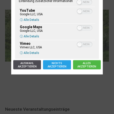
Einbindung zusätzlicher Informationen
Letj fröögels
YouTube
Google LLC, USA
ⓘ Alle Details
Google Maps
Google LLC, USA
ⓘ Alle Details
Vimeo
Vimeo LLC, USA
ⓘ Alle Details
AUSWAHL
NICHTS
ALLES
AKZEPTIEREN
AKZEPTIEREN
AKZEPTIEREN
Robert Schads „Blickweit“: Linien im Land
der Horizonte
Neueste Veranstaltungseinträge