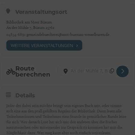
Veranstaltungsort
Bibliothek am Meer Büsum
An der Mühle 7, Büsum 25761
04834-6891
gemeindebuecherei@amt-buesum-wesselburen.de
WEITERE VERANSTALTUNGEN
Route
Address - Silent Book Club® Bibliothek am
Destination Address - Silent Book Cl
berechnen
Details
Jeder der dabei sein möchte bringt sein eigenes Buch mit, oder nimmt
sich eins aus den prall gefüllten Regalen der Bibliothek. Dann lesen alle
Teilnehmerinnen und Teilnehmer eine Stunde in gemütlicher Runde leise
für sich. Wer danach Lust hat sich mit den anderen über die Bücher
auszutauschen oder miteinander ins Gespräch zu kommen hat nun die
Möglichkeit dazu. Wer mag kann aber auch einfach weiterlesen.