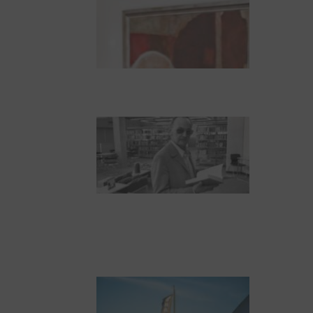
Dieter Pape. Ein Leben
für die Kunst
Boy Lornsen zum 30.
Todestag. Von Steinen,
Büchern und
Himbeersaft