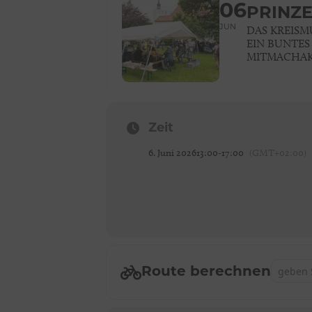
06
PRINZ
JUN
DAS KREISM
EIN BUNTES
MITMACHA
Zeit
6. Juni 2026
13:00
-
17:00
(GMT+02:00)
Address 
Route berechnen