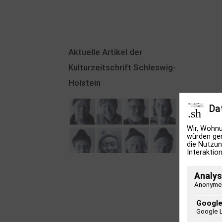
Aktuelle Artikel der
Kulturzeitschrift Schleswig-
Holstein
Da
Wir, Wohnu
würden ger
die Nutzun
Interaktion
100 Jahre James
Analys
Krüss. Ein
Anonyme 
Dichterwettstreit auf
Helgoland oder Sieben
Google
Google 
Helgas auf der