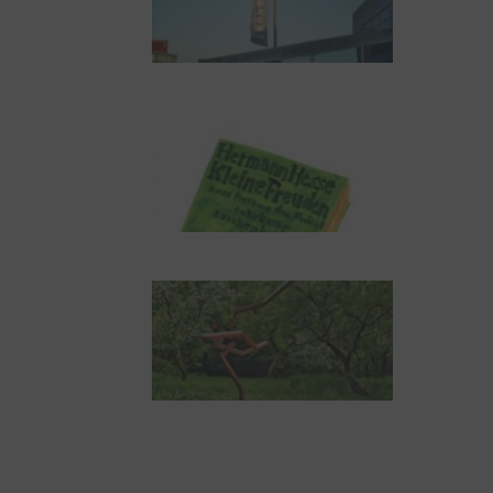
NUKLEUS Kiel
Letj fröögels
Robert Schads
„Blickweit“: Linien im
Land der Horizonte