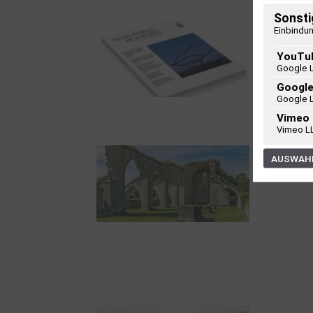
Hummerklippe
Sonsti
Einbindun
YouTu
Google 
Googl
Google 
Frühjahr 2026 –
Vimeo
Editorial
Vimeo L
AUSWAHL
Zwischen Armutsideal
und Politik. Der
Zisterzienserorden im
Ostseeraum