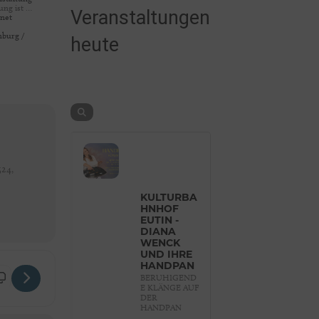
ung ist …
Veranstaltungen
gnet
nburg /
heute
524,
KULTURBA
HNHOF
EUTIN -
DIANA
WENCK
UND IHRE
HANDPAN
EST IM PRINZESSHOFPARK [944cy7EXx]
BERUHIGEND
E KLÄNGE AUF
DER
HANDPAN