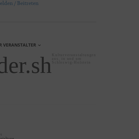
lden / Beitreten
R VERANSTALTER
der.sh
Kulturveranstaltungen
aus, in und um
Schleswig-Holstein
rt
nstaltung