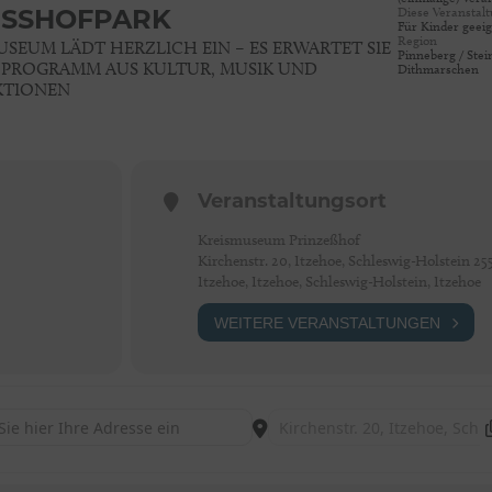
Diese Veranstalt
ESSHOFPARK
Für Kinder geei
Region
USEUM LÄDT HERZLICH EIN – ES ERWARTET SIE
Pinneberg / Stei
 PROGRAMM AUS KULTUR, MUSIK UND
Dithmarschen
KTIONEN
Veranstaltungsort
Kreismuseum Prinzeßhof
Kirchenstr. 20, Itzehoe, Schleswig-Holstein 25
Itzehoe, Itzehoe, Schleswig-Holstein, Itzehoe
WEITERE VERANSTALTUNGEN
- SOMMERFEST IM PRINZESSHOFPARK [1bi9DdnH8]
Destination Address - SOMMERF