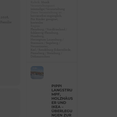
Rubrik
Musik
Veranstaltungsart
(einmalige) Veranstaltung
Diese Veranstaltung ist …
barrierefrei zugänglich,
 2026,
Für Kinder geeignet,
 Familie
kostenlos
Region
Flensburg / Nordfriesland /
Schleswig-Flensburg,
Hamburg,
Herzogtum Lauenburg /
Stormarn / Segeberg /
Neumünster,
Kiel / Rendsburg-Eckernförde,
Pinneberg / Steinburg /
Dithmarschen
PIPPI
LANGSTRU
MPF,
HOLZHÄUS
ER UND
IKEA –
ÜBERLEGU
NGEN ZUR