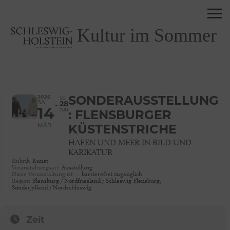
Kultur im Sommer
2026
SONDERAUSSTELLUNG
SO
SA
28
14
JUN
: FLENSBURGER
MÄR
KÜSTENSTRICHE
HAFEN UND MEER IN BILD UND
KARIKATUR
Rubrik
Kunst
Veranstaltungsart
Ausstellung
Diese Veranstaltung ist …
barrierefrei zugänglich
Region
Flensburg / Nordfriesland / Schleswig-Flensburg,
Sønderjylland / Nordschleswig
Zeit