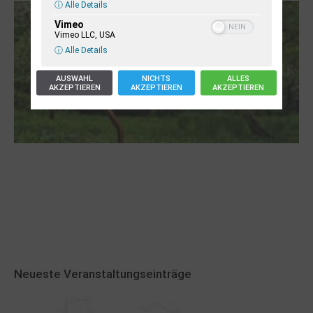
ⓘ Alle Details
Vimeo
Vimeo LLC, USA
ⓘ Alle Details
AUSWAHL
NICHTS
ALLES
AKZEPTIEREN
AKZEPTIEREN
AKZEPTIEREN
Robert Schads „Blickweit“: Linien im Land
der Horizonte
Neueste Veranstaltungseinträge