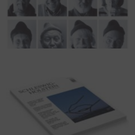
100 Jahre James Krüss. Ein
Dichterwettstreit auf Helgoland oder Sieben
Helgas auf der Hummerklippe