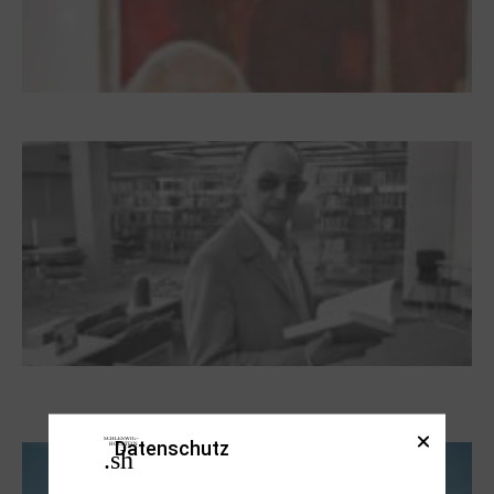
Dieter Pape. Ein Leben für die Kunst
Boy Lornsen zum 30. Todestag. Von
Steinen, Büchern und Himbeersaft
Datenschutz