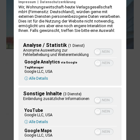
Impressum
|
Datenschutzerklärung
Wir, Wohnungswirtschaft-heute Verlagsgesellschaft
mbH (Firmensitz: Deutschland), würden gerne mit
externen Diensten personenbezogene Daten verarbeiten.
Dies ist für die Nutzung der Website nicht notwendig,
ermöglicht uns aber eine noch engere Interaktion mit
Ihnen. Falls gewünscht, treffen Sie bitte eine Auswahl:
Analyse / Statistik
(1 Dienst)
Anonyme Auswertung zur
Fehlerbehebung und Weiterentwicklung
NUKLEUS Kiel
Google Analytics
via Google
TagManager
Google LLC, USA
ⓘ Alle Details
Sonstige Inhalte
(3 Dienste)
Einbindung zusätzlicher Informationen
YouTube
Google LLC, USA
ⓘ Alle Details
Google Maps
Letj fröögels
Google LLC, USA