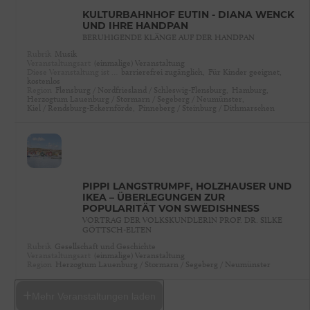
KULTURBAHNHOF EUTIN - DIANA WENCK
UND IHRE HANDPAN
BERUHIGENDE KLÄNGE AUF DER HANDPAN
Rubrik
Musik
Veranstaltungsart
(einmalige) Veranstaltung
Diese Veranstaltung ist …
barrierefrei zugänglich,
Für Kinder geeignet,
kostenlos
Region
Flensburg / Nordfriesland / Schleswig-Flensburg,
Hamburg,
Herzogtum Lauenburg / Stormarn / Segeberg / Neumünster,
Kiel / Rendsburg-Eckernförde,
Pinneberg / Steinburg / Dithmarschen
PIPPI LANGSTRUMPF, HOLZHÄUSER UND
IKEA – ÜBERLEGUNGEN ZUR
POPULARITÄT VON SWEDISHNESS
VORTRAG DER VOLKSKUNDLERIN PROF. DR. SILKE
GÖTTSCH-ELTEN
Rubrik
Gesellschaft und Geschichte
Veranstaltungsart
(einmalige) Veranstaltung
Region
Herzogtum Lauenburg / Stormarn / Segeberg / Neumünster
Mehr Veranstaltungen laden