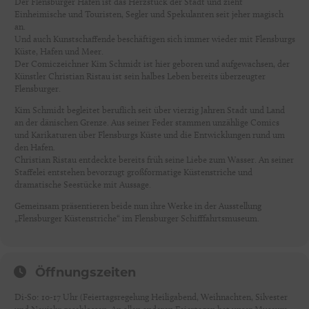
Der Flensburger Hafen ist das Herzstück der Stadt und zieht
Einheimische und Touristen, Segler und Spekulanten seit jeher magisch
an.
Und auch Kunstschaffende beschäftigen sich immer wieder mit Flensburgs
Küste, Hafen und Meer.
Der Comiczeichner Kim Schmidt ist hier geboren und aufgewachsen, der
Künstler Christian Ristau ist sein halbes Leben bereits überzeugter
Flensburger.
Kim Schmidt begleitet beruflich seit über vierzig Jahren Stadt und Land
an der dänischen Grenze. Aus seiner Feder stammen unzählige Comics
und Karikaturen über Flensburgs Küste und die Entwicklungen rund um
den Hafen.
Christian Ristau entdeckte bereits früh seine Liebe zum Wasser. An seiner
Staffelei entstehen bevorzugt großformatige Küstenstriche und
dramatische Seestücke mit Aussage.
Gemeinsam präsentieren beide nun ihre Werke in der Ausstellung
„Flensburger Küstenstriche“ im Flensburger Schifffahrtsmuseum.
Öffnungszeiten
Di-So: 10-17 Uhr (Feiertagsregelung Heiligabend, Weihnachten, Silvester