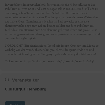
In verrückten Improspielen holt der sympathische Möwenflüsterer das
Publikum mit ins Boot und lässt es sogar selbst ans Steuerrad. Till lädt zu
einer magischen Teezeremonie, lässt Schiffe im Bermudadreieck
verschwinden und schickt eine Flaschenpost auf wundersame Weise über
das weite Meer. Gemeinsam mit allen im Saal erweckt er eine alte
skandinavische Sage zum Leben, bringt Helden aus dem Publikum im
Licht des Leuchtturms zum Strahlen und geht mit ihnen auf große Reise –
immer augenzwinkernd dank grandios improvisiertem Seemannsgarn und
genialer Schlagfertigkeit.
NORDLICHT! Ein einzigartiger Abend mit Impro-Comedy und Magie so
wirbelig wie der Wind, abwechslungsreich wie die sprudelnde See und
dennoch mit beruhigendem Tiefgang – jedes Mal neu, jedes Mal anders!
Tickets unter: https://culturgut.reservix.de/p/reservix/event/2260838
Veranstalter
C.ulturgut Flensburg
MEHR