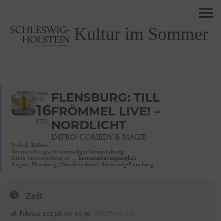
Kultur im Sommer
2025
FLENSBURG: TILL
SO
16
FRÖMMEL LIVE! –
FEB
NORDLICHT
IMPRO-COMEDY & MAGIE
Rubrik
Bühne
Veranstaltungsart
(einmalige) Veranstaltung
Diese Veranstaltung ist …
barrierefrei zugänglich
Region
Flensburg / Nordfriesland / Schleswig-Flensburg
Zeit
16. Februar 2025
18:00
-
20:30
(GMT+01:00)