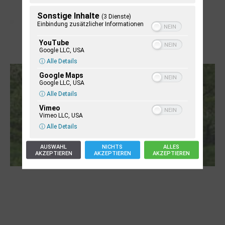
Sonstige Inhalte
(3 Dienste)
Einbindung zusätzlicher Informationen
YouTube
Google LLC, USA
Letj fröögels
ⓘ Alle Details
Google Maps
Google LLC, USA
ⓘ Alle Details
Vimeo
Vimeo LLC, USA
ⓘ Alle Details
AUSWAHL
NICHTS
ALLES
AKZEPTIEREN
AKZEPTIEREN
AKZEPTIEREN
Robert Schads „Blickweit“: Linien im Land
der Horizonte