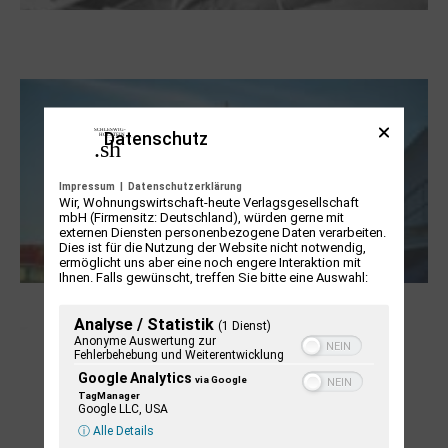
Boy Lornsen zum 30. Todestag. Von
Steinen, Büchern und Himbeersaft
Datenschutz
Impressum
|
Datenschutzerklärung
Wir, Wohnungswirtschaft-heute Verlagsgesellschaft
mbH (Firmensitz: Deutschland), würden gerne mit
externen Diensten personenbezogene Daten verarbeiten.
Dies ist für die Nutzung der Website nicht notwendig,
ermöglicht uns aber eine noch engere Interaktion mit
Ihnen. Falls gewünscht, treffen Sie bitte eine Auswahl:
NUKLEUS Kiel
Analyse / Statistik
(1 Dienst)
Anonyme Auswertung zur
Fehlerbehebung und Weiterentwicklung
Google Analytics
via Google
TagManager
Google LLC, USA
ⓘ Alle Details