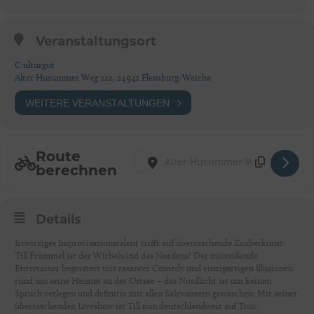
Veranstaltungsort
C.ulturgut
Alter Husummer Weg 222, 24941 Flensburg-Weiche
WEITERE VERANSTALTUNGEN
Route
Address - Flensburg: Till Frömmel live
Destination Address - Flensburg: Til
berechnen
Details
Irrwitziges Improvisationstalent trifft auf überraschende Zauberkunst:
Till Frömmel ist der Wirbelwind des Nordens! Der mitreißende
Entertainer begeistert mit rasanter Comedy und einzigartigen Illusionen
rund um seine Heimat an der Ostsee – das Nordlicht ist um keinen
Spruch verlegen und definitiv mit allen Salzwassern gewaschen. Mit seiner
überraschenden Liveshow ist Till nun deutschlandweit auf Tour.