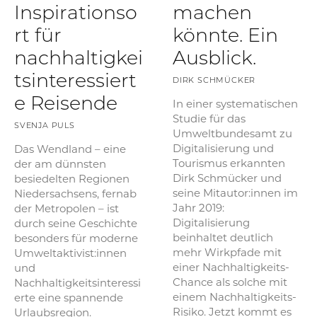
Inspirationso
machen
rt für
könnte. Ein
nachhaltigkei
Ausblick.
tsinteressiert
DIRK SCHMÜCKER
e Reisende
In einer systematischen
Studie für das
SVENJA PULS
Umweltbundesamt zu
Digitalisierung und
Das Wendland – eine
Tourismus erkannten
der am dünnsten
Dirk Schmücker und
besiedelten Regionen
seine Mitautor:innen im
Niedersachsens, fernab
Jahr 2019:
der Metropolen – ist
Digitalisierung
durch seine Geschichte
beinhaltet deutlich
besonders für moderne
mehr Wirkpfade mit
Umweltaktivist:innen
einer Nachhaltigkeits-
und
Chance als solche mit
Nachhaltigkeitsinteressi
einem Nachhaltigkeits-
erte eine spannende
Risiko. Jetzt kommt es
Urlaubsregion.