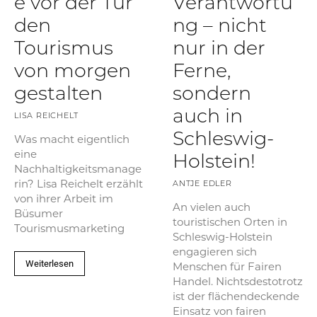
e vor der Tür
Verantwortu
den
ng – nicht
Tourismus
nur in der
von morgen
Ferne,
gestalten
sondern
auch in
LISA REICHELT
Schleswig-
Was macht eigentlich
eine
Holstein!
Nachhaltigkeitsmanage
rin? Lisa Reichelt erzählt
ANTJE EDLER
von ihrer Arbeit im
An vielen auch
Büsumer
touristischen Orten in
Tourismusmarketing
Schleswig-Holstein
engagieren sich
Weiterlesen
Menschen für Fairen
Handel. Nichtsdestotrotz
ist der flächendeckende
Einsatz von fairen