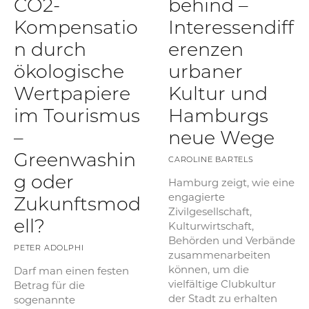
CO2-
behind –
Kompensatio
Interessendiff
n durch
erenzen
ökologische
urbaner
Wertpapiere
Kultur und
im Tourismus
Hamburgs
–
neue Wege
Greenwashin
CAROLINE BARTELS
g oder
Hamburg zeigt, wie eine
engagierte
Zukunftsmod
Zivilgesellschaft,
ell?
Kulturwirtschaft,
Behörden und Verbände
PETER ADOLPHI
zusammenarbeiten
können, um die
Darf man einen festen
vielfältige Clubkultur
Betrag für die
der Stadt zu erhalten
sogenannte