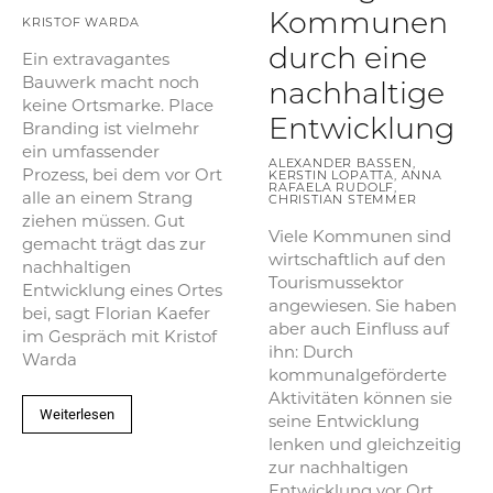
Kommunen
KRISTOF WARDA
durch eine
Ein extravagantes
Bauwerk macht noch
nachhaltige
keine Ortsmarke. Place
Entwicklung
Branding ist vielmehr
ein umfassender
ALEXANDER BASSEN,
Prozess, bei dem vor Ort
KERSTIN LOPATTA, ANNA
RAFAELA RUDOLF,
alle an einem Strang
CHRISTIAN STEMMER
ziehen müssen. Gut
Viele Kommunen sind
gemacht trägt das zur
wirtschaftlich auf den
nachhaltigen
Tourismussektor
Entwicklung eines Ortes
angewiesen. Sie haben
bei, sagt Florian Kaefer
aber auch Einfluss auf
im Gespräch mit Kristof
ihn: Durch
Warda
kommunalgeförderte
Aktivitäten können sie
Weiterlesen
seine Entwicklung
lenken und gleichzeitig
zur nachhaltigen
Entwicklung vor Ort