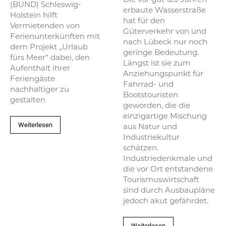
Die vor gut 120 Jahren
(BUND) Schleswig-
erbaute Wasserstraße
Holstein hilft
hat für den
Vermietenden von
Güterverkehr von und
Ferienunterkünften mit
nach Lübeck nur noch
dem Projekt „Urlaub
geringe Bedeutung.
fürs Meer“ dabei, den
Längst ist sie zum
Aufenthalt ihrer
Anziehungspunkt für
Feriengäste
Fahrrad- und
nachhaltiger zu
Bootstouristen
gestalten
geworden, die die
einzigartige Mischung
Weiterlesen
aus Natur und
Industriekultur
schätzen.
Industriedenkmale und
die vor Ort entstandene
Tourismuswirtschaft
sind durch Ausbaupläne
jedoch akut gefährdet.
Weiterlesen