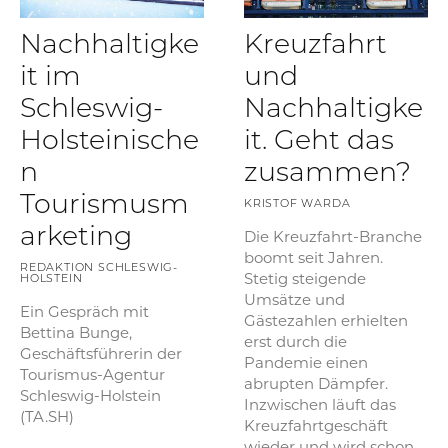
Nachhaltigke
Kreuzfahrt
it im
und
Schleswig-
Nachhaltigke
Holsteinische
it. Geht das
n
zusammen?
Tourismusm
KRISTOF WARDA
arketing
Die Kreuzfahrt-Branche
boomt seit Jahren.
REDAKTION SCHLESWIG-
Stetig steigende
HOLSTEIN
Umsätze und
Ein Gespräch mit
Gästezahlen erhielten
Bettina Bunge,
erst durch die
Geschäftsführerin der
Pandemie einen
Tourismus-Agentur
abrupten Dämpfer.
Schleswig-Holstein
Inzwischen läuft das
(TA.SH)
Kreuzfahrtgeschäft