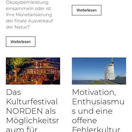
Ökosystemleistung
einsammeln oder ist
Weiterlesen
ihre Monetarisierung
der finale Ausverkauf
der Natur?
Weiterlesen
Das
Motivation,
Kulturfestival
Enthusiasmu
NORDEN als
s und eine
Möglichkeitsr
offene
aum für
Fehlerkultur.