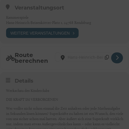
Veranstaltungsort
Kammerspiele
Hans-Heinrich-Beisenkötter-Platz 1, 24768 Rendsburg
WEITERE VERANSTALTUNGEN
Route
Address - DIE KRAFT IM VERBORGENEN
Destination Address - DIE KRAFT
berechnen
Details
Werkschau des Kinderclubs
DIE KRAFT IM VERBORGENEN
Wer wollte nicht schon einmal die Zeit anhalten oder jede Matheaufgabe
in Sekunden lösen können? Superkräfte zu haben ist ein Wunsch, den viele
von uns sicher schon mal hatten. Aber äußert sich eine Superkraft wirklich
nur, indem man etwas Außergewöhnliches kann – oder kann es vielleicht