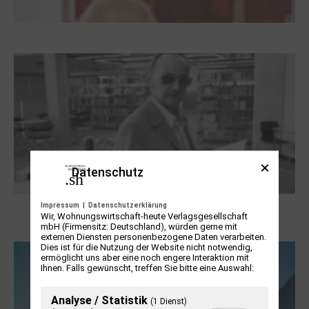
Dieter Pape. Ein Leben für die Kunst
Datenschutz
Impressum
|
Datenschutzerklärung
Boy Lornsen zum 30. Todestag. Von
Wir, Wohnungswirtschaft-heute Verlagsgesellschaft
Steinen, Büchern und Himbeersaft
mbH (Firmensitz: Deutschland), würden gerne mit
externen Diensten personenbezogene Daten verarbeiten.
Dies ist für die Nutzung der Website nicht notwendig,
ermöglicht uns aber eine noch engere Interaktion mit
Ihnen. Falls gewünscht, treffen Sie bitte eine Auswahl:
Analyse / Statistik
(1 Dienst)