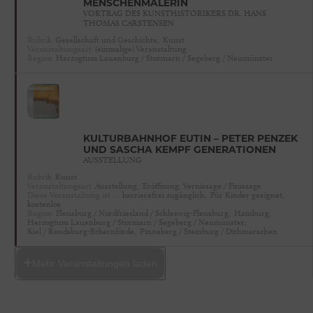
MENSCHENMALERIN
VORTRAG DES KUNSTHISTORIKERS DR. HANS
THOMAS CARSTENSEN
Rubrik
Gesellschaft und Geschichte,
Kunst
Veranstaltungsart
(einmalige) Veranstaltung
Region
Herzogtum Lauenburg / Stormarn / Segeberg / Neumünster
KULTURBAHNHOF EUTIN – PETER PENZEK
UND SASCHA KEMPF GENERATIONEN
AUSSTELLUNG
Rubrik
Kunst
Veranstaltungsart
Ausstellung,
Eröffnung, Vernissage / Finissage
Diese Veranstaltung ist …
barrierefrei zugänglich,
Für Kinder geeignet,
kostenlos
Region
Flensburg / Nordfriesland / Schleswig-Flensburg,
Hamburg,
Herzogtum Lauenburg / Stormarn / Segeberg / Neumünster,
Kiel / Rendsburg-Eckernförde,
Pinneberg / Steinburg / Dithmarschen
Mehr Veranstaltungen laden