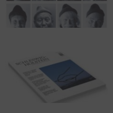
100 Jahre James Krüss. Ein
Dichterwettstreit auf Helgoland oder Sieben
Helgas auf der Hummerklippe
Frühjahr 2026 – Editorial