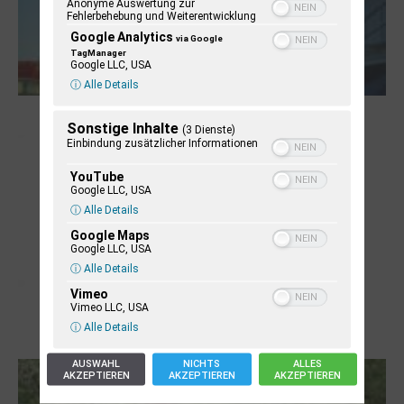
Anonyme Auswertung zur
Fehlerbehebung und Weiterentwicklung
Google Analytics
via Google
TagManager
Google LLC, USA
ⓘ Alle Details
NUKLEUS Kiel
Sonstige Inhalte
(3 Dienste)
Einbindung zusätzlicher Informationen
YouTube
Google LLC, USA
ⓘ Alle Details
Google Maps
Google LLC, USA
ⓘ Alle Details
Vimeo
Vimeo LLC, USA
ⓘ Alle Details
Letj fröögels
AUSWAHL
NICHTS
ALLES
AKZEPTIEREN
AKZEPTIEREN
AKZEPTIEREN