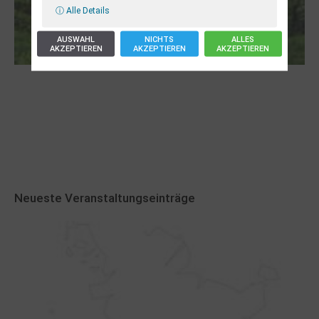
ⓘ Alle Details
AUSWAHL
NICHTS
ALLES
AKZEPTIEREN
AKZEPTIEREN
AKZEPTIEREN
Robert Schads „Blickweit“: Linien im Land
der Horizonte
Neueste Veranstaltungseinträge