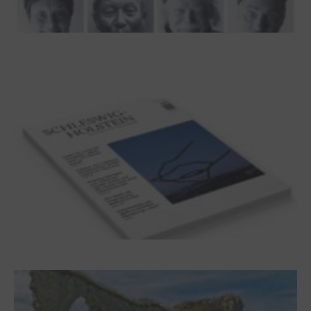
100 Jahre James Krüss. Ein
Dichterwettstreit auf Helgoland oder Sieben
Helgas auf der Hummerklippe
Frühjahr 2026 – Editorial