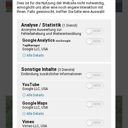
Dies ist für die Nutzung der Website nicht notwendig,
ermöglicht uns aber eine noch engere Interaktion mit
Ihnen. Falls gewünscht, treffen Sie bitte eine Auswahl:
NUKLEUS Kiel
Analyse / Statistik
(1 Dienst)
Anonyme Auswertung zur
Fehlerbehebung und Weiterentwicklung
Google Analytics
via Google
TagManager
Google LLC, USA
ⓘ Alle Details
Sonstige Inhalte
(3 Dienste)
Einbindung zusätzlicher Informationen
YouTube
Google LLC, USA
Letj fröögels
ⓘ Alle Details
Google Maps
Google LLC, USA
ⓘ Alle Details
Vimeo
Vimeo LLC, USA