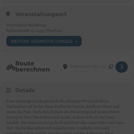
Veranstaltungsort
Stadttheater Rendsburg
Rathausstraße 22, 24937 Flensburg
WEITERE VERANSTALTUNGEN
Route
Address - Eine Woche voller Samstage [ZR
Destination Address - Eine Woche vol
berechnen
Details
Eines Samstags taucht plötzlich ein seltsames Wesen bei Herrn
Taschenbier auf. Es hat blaue Punkte im Gesicht, knallrote Haare und
nennt ihn Papa. Nach dem Donner am Donnerstag und seinem freien
Freitag ist Herr Taschenbier sich sicher, es muss sich um ein Sams
handeln. Das Sams ist mutig, frech und frisst alles, sogar Hüte und Vasen.
Herr Taschenbier sehnt sich zunächst sein wunderbar normales,
eintöniges Leben zurück, von dem Sams und der Aufregung, die es