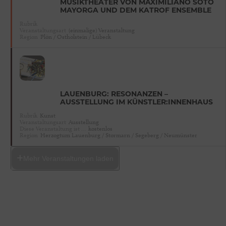
MUSIKTHEATER VON MAXIMILIANO SOTO
MAYORGA UND DEM KATROF ENSEMBLE
Rubrik
Veranstaltungsart
(einmalige) Veranstaltung
Region
Plön / Ostholstein / Lübeck
LAUENBURG: RESONANZEN –
AUSSTELLUNG IM KÜNSTLER:INNENHAUS
Rubrik
Kunst
Veranstaltungsart
Ausstellung
Diese Veranstaltung ist …
kostenlos
Region
Herzogtum Lauenburg / Stormarn / Segeberg / Neumünster
Mehr Veranstaltungen laden