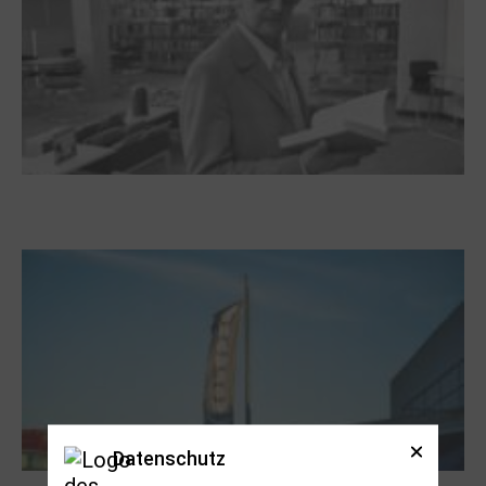
Boy Lornsen zum 30. Todestag. Von
Steinen, Büchern und Himbeersaft
Datenschutz