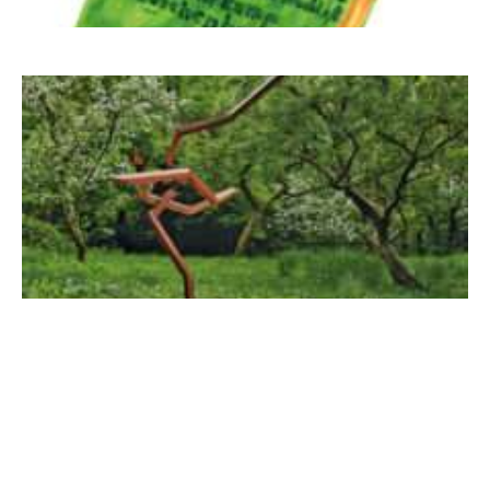
Letj fröögels
Robert Schads „Blickweit“: Linien im Land
der Horizonte