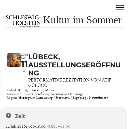
Kultur im Sommer
2026
LÜBECK,
SA
11
AUSSTELLUNGSERÖFFNU
JUL
NG
PERFORMATIVE REZITATION VON ATIF
GÜLÜCÜ
Rubrik
Kunst,
Literatur,
Musik
Veranstaltungsart
Eröffnung, Vernissage / Finissage
Region
Herzogtum Lauenburg / Stormarn / Segeberg / Neumünster
Zeit
11. Juli 2026
17:00
-
18:00
(GMT+02:00)