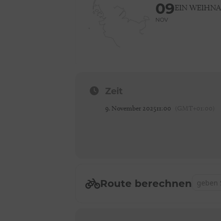
09
EIN WEIHN
NOV
Zeit
9. November 2025
11:00
(GMT+01:00)
Address -
Route berechnen