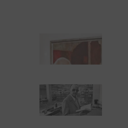
Zwischen Armutsideal
und Politik. Der
Zisterzienserorden im
Ostseeraum
Dieter Pape. Ein Leben
für die Kunst
Boy Lornsen zum 30.