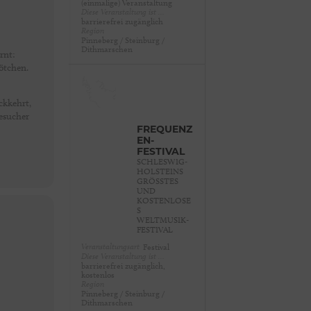
(einmalige) Veranstaltung
Diese Veranstaltung ist …
barrierefrei zugänglich
Region
Pinneberg / Steinburg /
Dithmarschen
rnt:
fötchen.
ckkehrt,
Besucher
FREQUENZ
EN-
FESTIVAL
SCHLESWIG-
HOLSTEINS
GRÖSSTES U
ND K
OSTENLOSES
W
ELTMUSIK-F
ESTIVAL
Veranstaltungsart
Festival
Diese Veranstaltung ist …
barrierefrei zugänglich,
kostenlos
Region
Pinneberg / Steinburg /
Dithmarschen