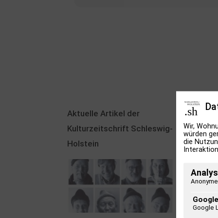
Da
Aktuelle Artikel der
Wir, Wohnu
Kulturzeitschrift Schleswig-
würden ger
die Nutzun
Holstein
Interaktion
Analys
Anonyme 
Google
Google 