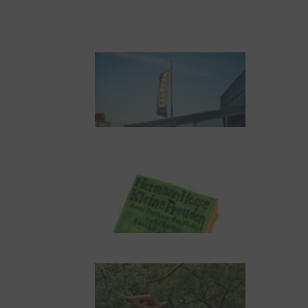
Todestag. Von Steinen,
Büchern und
Himbeersaft
NUKLEUS Kiel
Letj fröögels