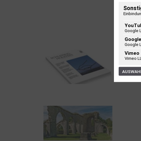
100 Jahre James
Sonsti
Krüss. Ein
Einbindun
Dichterwettstreit auf
YouTu
Helgoland oder Sieben
Google 
Helgas auf der
Googl
Hummerklippe
Google 
Vimeo
Vimeo L
AUSWAHL
Frühjahr 2026 –
Editorial