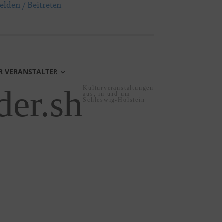
lden / Beitreten
R VERANSTALTER
der.sh
Kulturveranstaltungen
aus, in und um
Schleswig-Holstein