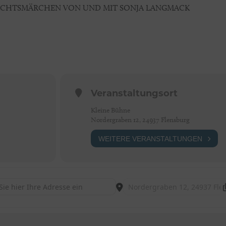
ACHTSMÄRCHEN VON UND MIT SONJA LANGMACK
Veranstaltungsort
Kleine Bühne
Nordergraben 12, 24937 Flensburg
WEITERE VERANSTALTUNGEN
 Der Wolf und die sieben Geißlein [PnMBsR9aj]
Destination Address - Der Wolf un