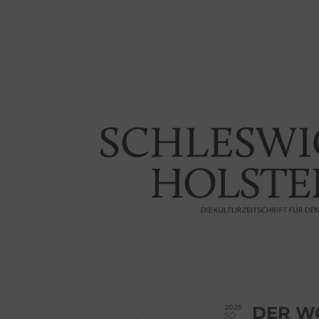
2025
DER WO
SO