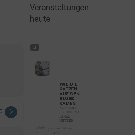
Veranstaltungen
heute
WIE DIE
KATZEN
AUF DEN
BLUES
KAMEN
KONZERT-
d die sieben Geißlein [Jv2JoZYDM]
LESUNG MIT
IGNAZ
NETZER
Rubrik
Literatur,
Musik
Veranstaltungsart